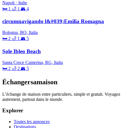
Napoli · Italie
🛏 1
🛁 1
👥 4
circumnavigando l&#039;Emilia Romagna
Bologna, BO, Italia
🛏 2
🛁 1
👥 5
Sole Ibleo Beach
Santa Croce Camerina, RG, Italia
🛏 2
🛁 2
👥 5
Échangersamaison
L’échange de maison entre particuliers, simple et gratuit. Voyagez
autrement, partout dans le monde.
Explorer
Toutes les annonces
Destinations