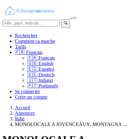
🔍
Rechercher
Comment ça marche
Tarifs
🇫🇷
Français
🇫🇷
Français
🇬🇧
English
🇪🇸
Español
🇩🇪
Deutsch
🇮🇹
Italiano
🇵🇹
Português
Se connecter
Créer un compte
Accueil
Annonces
Italie
MONOLOCALE A JOVENCEAUX, MONTAGNA ...