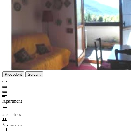
Précédent
Suivant
🏡
Apartment
🛏
2
chambres
👥
5
personnes
🛁