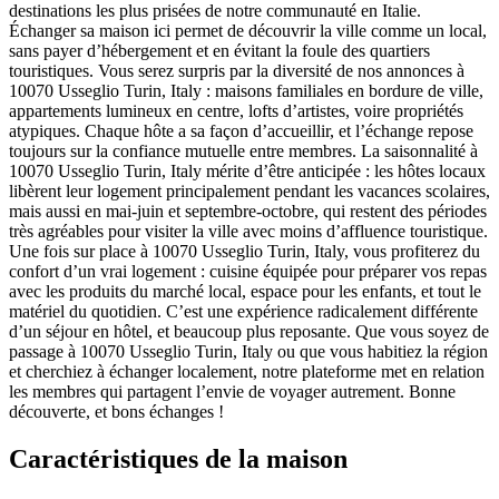
destinations les plus prisées de notre communauté en Italie.
Échanger sa maison ici permet de découvrir la ville comme un local,
sans payer d’hébergement et en évitant la foule des quartiers
touristiques. Vous serez surpris par la diversité de nos annonces à
10070 Usseglio Turin, Italy : maisons familiales en bordure de ville,
appartements lumineux en centre, lofts d’artistes, voire propriétés
atypiques. Chaque hôte a sa façon d’accueillir, et l’échange repose
toujours sur la confiance mutuelle entre membres. La saisonnalité à
10070 Usseglio Turin, Italy mérite d’être anticipée : les hôtes locaux
libèrent leur logement principalement pendant les vacances scolaires,
mais aussi en mai-juin et septembre-octobre, qui restent des périodes
très agréables pour visiter la ville avec moins d’affluence touristique.
Une fois sur place à 10070 Usseglio Turin, Italy, vous profiterez du
confort d’un vrai logement : cuisine équipée pour préparer vos repas
avec les produits du marché local, espace pour les enfants, et tout le
matériel du quotidien. C’est une expérience radicalement différente
d’un séjour en hôtel, et beaucoup plus reposante. Que vous soyez de
passage à 10070 Usseglio Turin, Italy ou que vous habitiez la région
et cherchiez à échanger localement, notre plateforme met en relation
les membres qui partagent l’envie de voyager autrement. Bonne
découverte, et bons échanges !
Caractéristiques de la maison