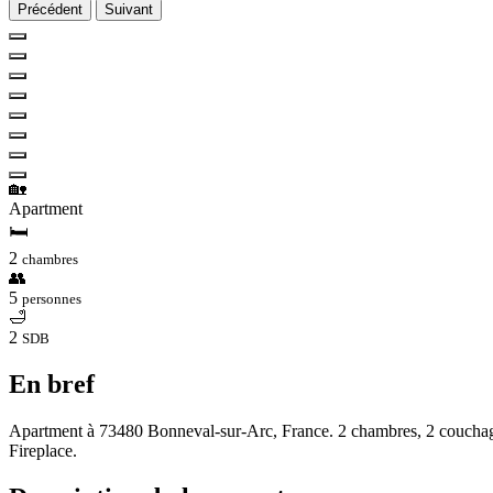
Précédent
Suivant
🏡
Apartment
🛏
2
chambres
👥
5
personnes
🛁
2
SDB
En bref
Apartment à 73480 Bonneval-sur-Arc, France. 2 chambres, 2 couchages
Fireplace.