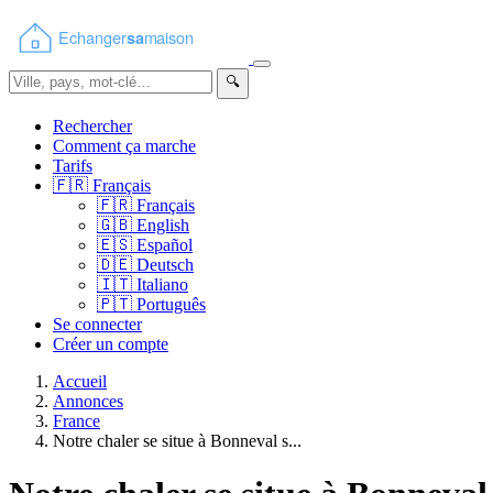
🔍
Rechercher
Comment ça marche
Tarifs
🇫🇷
Français
🇫🇷
Français
🇬🇧
English
🇪🇸
Español
🇩🇪
Deutsch
🇮🇹
Italiano
🇵🇹
Português
Se connecter
Créer un compte
Accueil
Annonces
France
Notre chaler se situe à Bonneval s...