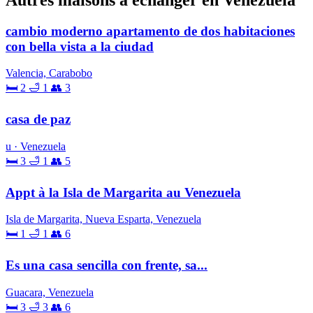
cambio moderno apartamento de dos habitaciones
con bella vista a la ciudad
Valencia, Carabobo
🛏 2
🛁 1
👥 3
casa de paz
u · Venezuela
🛏 3
🛁 1
👥 5
Appt à la Isla de Margarita au Venezuela
Isla de Margarita, Nueva Esparta, Venezuela
🛏 1
🛁 1
👥 6
Es una casa sencilla con frente, sa...
Guacara, Venezuela
🛏 3
🛁 3
👥 6