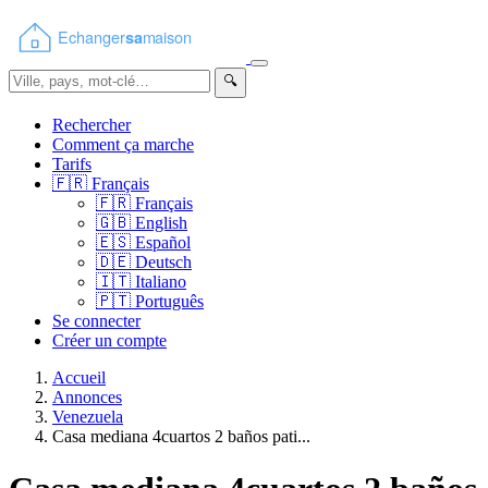
🔍
Rechercher
Comment ça marche
Tarifs
🇫🇷
Français
🇫🇷
Français
🇬🇧
English
🇪🇸
Español
🇩🇪
Deutsch
🇮🇹
Italiano
🇵🇹
Português
Se connecter
Créer un compte
Accueil
Annonces
Venezuela
Casa mediana 4cuartos 2 baños pati...