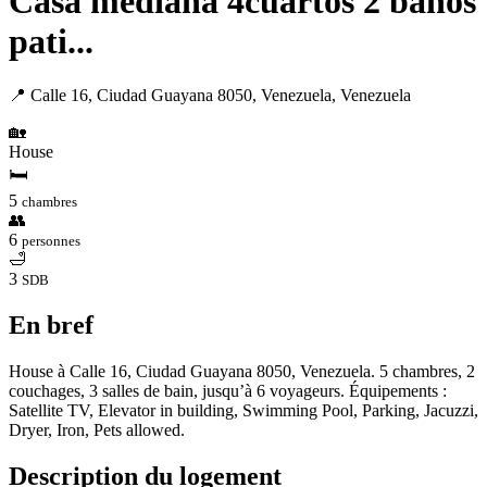
Casa mediana 4cuartos 2 baños
pati...
📍 Calle 16, Ciudad Guayana 8050, Venezuela, Venezuela
🏡
House
🛏
5
chambres
👥
6
personnes
🛁
3
SDB
En bref
House à Calle 16, Ciudad Guayana 8050, Venezuela. 5 chambres, 2
couchages, 3 salles de bain, jusqu’à 6 voyageurs. Équipements :
Satellite TV, Elevator in building, Swimming Pool, Parking, Jacuzzi,
Dryer, Iron, Pets allowed.
Description du logement