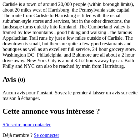
Carlisle is a town of around 20,000 people (within borough limits),
about 20 miles west of Harrisburg, the Pennsylvania state capital.
The route from Carlisle to Harrisburg is filled with the usual
suburban-style stores and services, but in the other directions, the
landscape turns quickly into farmland. The Cumberland valley is
framed by low mountains - good hiking and walking - the famous
Appalachian Trail runs by just a few miles outside of Carlisle. The
downtown is small, but there are quite a few good restaurants and
boutiques as well as an excellent full-service, 24-hour grocery store.
Washington DC, Philadelphia, and Baltimore are all about a 2 hour
drive away. New York City is about 3-1/2 hours away by car. Both
Philly and NYC can also be reached by train from Harrisburg.
Avis
(0)
Aucun avis pour l’instant. Soyez le premier à laisser un avis sur cette
maison à échanger.
Cette annonce vous intéresse ?
S’inscrire pour contacter
Déjà membre ?
Se connecter