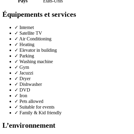
Pays
États-Unis
Équipements et services
✓
Internet
✓
Satellite TV
✓
Air Conditioning
✓
Heating
✓
Elevator in building
✓
Parking
✓
Washing machine
✓
Gym
✓
Jacuzzi
✓
Dryer
✓
Dishwasher
✓
DVD
✓
Iron
✓
Pets allowed
✓
Suitable for events
✓
Family & Kid friendly
L’environnement