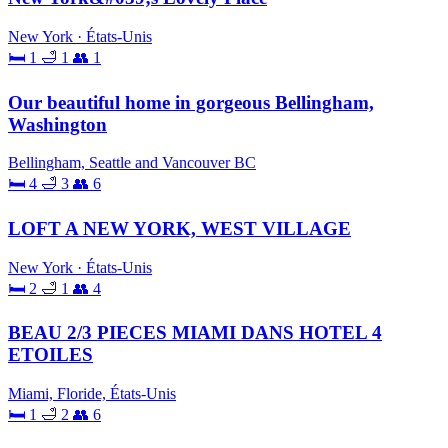
New York · États-Unis
🛏 1
🛁 1
👥 1
Our beautiful home in gorgeous Bellingham,
Washington
Bellingham, Seattle and Vancouver BC
🛏 4
🛁 3
👥 6
LOFT A NEW YORK, WEST VILLAGE
New York · États-Unis
🛏 2
🛁 1
👥 4
BEAU 2/3 PIECES MIAMI DANS HOTEL 4
ETOILES
Miami, Floride, États-Unis
🛏 1
🛁 2
👥 6