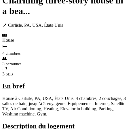
Charming three-story house in
a bea...
📍 Carlisle, PA, USA, États-Unis
🏡
House
🛏
4
chambres
👥
5
personnes
🛁
3
SDB
En bref
House à Carlisle, PA, USA, États-Unis. 4 chambres, 2 couchages, 3
salles de bain, jusqu’à 5 voyageurs. Équipements : Internet, Satellite
TV, Air Conditioning, Heating, Elevator in building, Parking,
Washing machine, Gym.
Description du logement