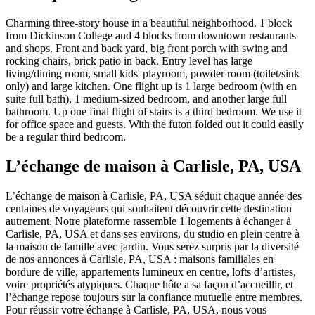
Charming three-story house in a beautiful neighborhood. 1 block
from Dickinson College and 4 blocks from downtown restaurants
and shops. Front and back yard, big front porch with swing and
rocking chairs, brick patio in back. Entry level has large
living/dining room, small kids' playroom, powder room (toilet/sink
only) and large kitchen. One flight up is 1 large bedroom (with en
suite full bath), 1 medium-sized bedroom, and another large full
bathroom. Up one final flight of stairs is a third bedroom. We use it
for office space and guests. With the futon folded out it could easily
be a regular third bedroom.
L’échange de maison à Carlisle, PA, USA
L’échange de maison à Carlisle, PA, USA séduit chaque année des
centaines de voyageurs qui souhaitent découvrir cette destination
autrement. Notre plateforme rassemble 1 logements à échanger à
Carlisle, PA, USA et dans ses environs, du studio en plein centre à
la maison de famille avec jardin. Vous serez surpris par la diversité
de nos annonces à Carlisle, PA, USA : maisons familiales en
bordure de ville, appartements lumineux en centre, lofts d’artistes,
voire propriétés atypiques. Chaque hôte a sa façon d’accueillir, et
l’échange repose toujours sur la confiance mutuelle entre membres.
Pour réussir votre échange à Carlisle, PA, USA, nous vous