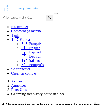
🔍
Rechercher
Comment ça marche
Tarifs
🇫🇷
Français
🇫🇷
Français
🇬🇧
English
🇪🇸
Español
🇩🇪
Deutsch
🇮🇹
Italiano
🇵🇹
Português
Se connecter
Créer un compte
Accueil
Annonces
États-Unis
Charming three-story house in a bea...