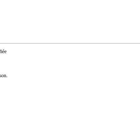
iée
son.