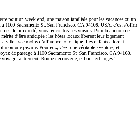
rre pour un week-end, une maison familiale pour les vacances ou un
n à 1100 Sacramento St, San Francisco, CA 94108, USA, c’est s’offrir
merces de proximité, vous rencontrez les voisins. Pour beaucoup de
rite d’être anticipée : les hôtes locaux libèrent leur logement
 la ville avec moins d’affluence touristique. Les enfants adorent
in ou une piscine. Pour eux, c’est une véritable aventure, et
ous soyez de passage à 1100 Sacramento St, San Francisco, CA 94108,
de voyager autrement. Bonne découverte, et bons échanges !