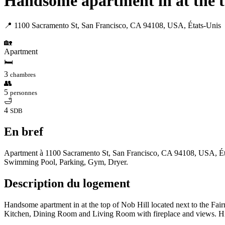
Handsome apartment in at the to
📍 1100 Sacramento St, San Francisco, CA 94108, USA, États-Unis
🏡
Apartment
🛏
3
chambres
👥
5
personnes
🛁
4
SDB
En bref
Apartment à 1100 Sacramento St, San Francisco, CA 94108, USA, États-
Swimming Pool, Parking, Gym, Dryer.
Description du logement
Handsome apartment in at the top of Nob Hill located next to the Fai
Kitchen, Dining Room and Living Room with fireplace and views. High