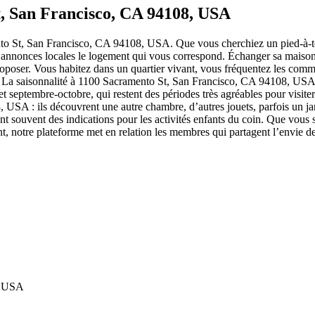
, San Francisco, CA 94108, USA
to St, San Francisco, CA 94108, USA. Que vous cherchiez un pied-à-te
 annonces locales le logement qui vous correspond. Échanger sa maiso
proposer. Vous habitez dans un quartier vivant, vous fréquentez les com
 La saisonnalité à 1100 Sacramento St, San Francisco, CA 94108, USA mé
t septembre-octobre, qui restent des périodes très agréables pour visiter
A : ils découvrent une autre chambre, d’autres jouets, parfois un jard
sent souvent des indications pour les activités enfants du coin. Que v
t, notre plateforme met en relation les membres qui partagent l’envie 
, USA