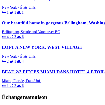
New York · États-Unis
🛏 1
🛁 1
👥 1
Our beautiful home in gorgeous Bellingham, Washin
Bellingham, Seattle and Vancouver BC
🛏 4
🛁 3
👥 6
LOFT A NEW YORK, WEST VILLAGE
New York · États-Unis
🛏 2
🛁 1
👥 4
BEAU 2/3 PIECES MIAMI DANS HOTEL 4 ETOI
Miami, Floride, États-Unis
🛏 1
🛁 2
👥 6
Échangersamaison