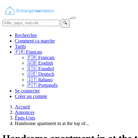
🔍
Rechercher
Comment ça marche
Tarifs
🇫🇷
Français
🇫🇷
Français
🇬🇧
English
🇪🇸
Español
🇩🇪
Deutsch
🇮🇹
Italiano
🇵🇹
Português
Se connecter
Créer un compte
Accueil
Annonces
États-Unis
Handsome apartment in at the top of...