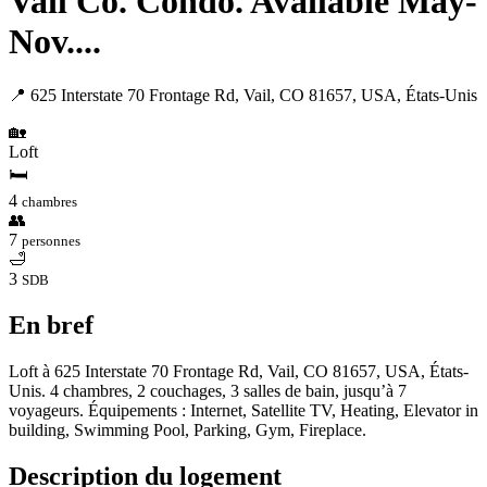
Vail Co. Condo. Available May-
Nov....
📍 625 Interstate 70 Frontage Rd, Vail, CO 81657, USA, États-Unis
🏡
Loft
🛏
4
chambres
👥
7
personnes
🛁
3
SDB
En bref
Loft à 625 Interstate 70 Frontage Rd, Vail, CO 81657, USA, États-
Unis. 4 chambres, 2 couchages, 3 salles de bain, jusqu’à 7
voyageurs. Équipements : Internet, Satellite TV, Heating, Elevator in
building, Swimming Pool, Parking, Gym, Fireplace.
Description du logement