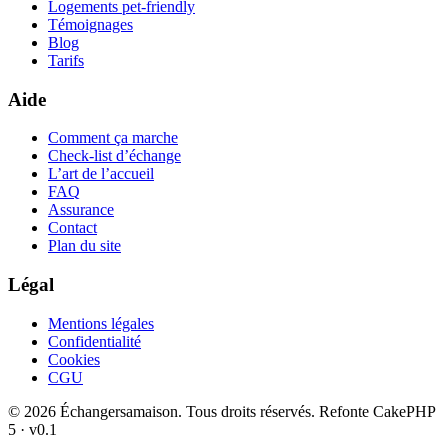
Logements pet-friendly
Témoignages
Blog
Tarifs
Aide
Comment ça marche
Check-list d’échange
L’art de l’accueil
FAQ
Assurance
Contact
Plan du site
Légal
Mentions légales
Confidentialité
Cookies
CGU
© 2026 Échangersamaison. Tous droits réservés.
Refonte CakePHP
5 · v0.1