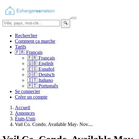
🔍
Rechercher
Comment ça marche
Tarifs
🇫🇷
Français
🇫🇷
Français
🇬🇧
English
🇪🇸
Español
🇩🇪
Deutsch
🇮🇹
Italiano
🇵🇹
Português
Se connecter
Créer un compte
Accueil
Annonces
États-Unis
Vail Co. Condo. Available May- Nov....