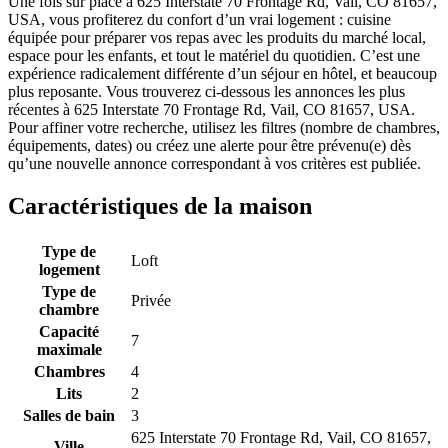
Une fois sur place à 625 Interstate 70 Frontage Rd, Vail, CO 81657,
USA, vous profiterez du confort d’un vrai logement : cuisine
équipée pour préparer vos repas avec les produits du marché local,
espace pour les enfants, et tout le matériel du quotidien. C’est une
expérience radicalement différente d’un séjour en hôtel, et beaucoup
plus reposante. Vous trouverez ci-dessous les annonces les plus
récentes à 625 Interstate 70 Frontage Rd, Vail, CO 81657, USA.
Pour affiner votre recherche, utilisez les filtres (nombre de chambres,
équipements, dates) ou créez une alerte pour être prévenu(e) dès
qu’une nouvelle annonce correspondant à vos critères est publiée.
Caractéristiques de la maison
Type de
Loft
logement
Type de
Privée
chambre
Capacité
7
maximale
Chambres
4
Lits
2
Salles de bain
3
625 Interstate 70 Frontage Rd, Vail, CO 81657,
Ville