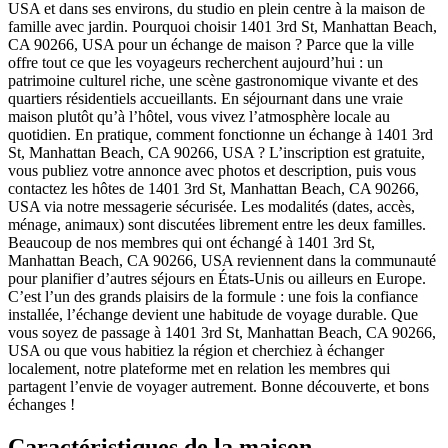
USA et dans ses environs, du studio en plein centre à la maison de
famille avec jardin. Pourquoi choisir 1401 3rd St, Manhattan Beach,
CA 90266, USA pour un échange de maison ? Parce que la ville
offre tout ce que les voyageurs recherchent aujourd’hui : un
patrimoine culturel riche, une scène gastronomique vivante et des
quartiers résidentiels accueillants. En séjournant dans une vraie
maison plutôt qu’à l’hôtel, vous vivez l’atmosphère locale au
quotidien. En pratique, comment fonctionne un échange à 1401 3rd
St, Manhattan Beach, CA 90266, USA ? L’inscription est gratuite,
vous publiez votre annonce avec photos et description, puis vous
contactez les hôtes de 1401 3rd St, Manhattan Beach, CA 90266,
USA via notre messagerie sécurisée. Les modalités (dates, accès,
ménage, animaux) sont discutées librement entre les deux familles.
Beaucoup de nos membres qui ont échangé à 1401 3rd St,
Manhattan Beach, CA 90266, USA reviennent dans la communauté
pour planifier d’autres séjours en États-Unis ou ailleurs en Europe.
C’est l’un des grands plaisirs de la formule : une fois la confiance
installée, l’échange devient une habitude de voyage durable. Que
vous soyez de passage à 1401 3rd St, Manhattan Beach, CA 90266,
USA ou que vous habitiez la région et cherchiez à échanger
localement, notre plateforme met en relation les membres qui
partagent l’envie de voyager autrement. Bonne découverte, et bons
échanges !
Caractéristiques de la maison