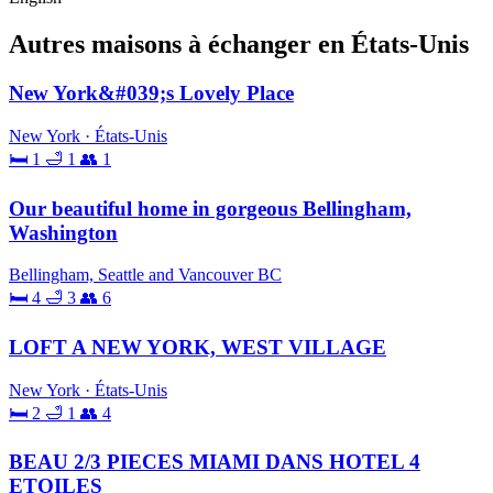
Autres maisons à échanger en États-Unis
New York&#039;s Lovely Place
New York · États-Unis
🛏 1
🛁 1
👥 1
Our beautiful home in gorgeous Bellingham,
Washington
Bellingham, Seattle and Vancouver BC
🛏 4
🛁 3
👥 6
LOFT A NEW YORK, WEST VILLAGE
New York · États-Unis
🛏 2
🛁 1
👥 4
BEAU 2/3 PIECES MIAMI DANS HOTEL 4
ETOILES