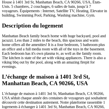
House à 1401 3rd St, Manhattan Beach, CA 90266, USA, États-
Unis. 5 chambres, 2 couchages, 6 salles de bain, jusqu’à 7
voyageurs. Équipements : Internet, Satellite TV, Heating, Elevator in
building, Swimming Pool, Parking, Washing machine, Gym.
Description du logement
Manhattan Beach family beach home with huge backyard, pool and
jacuzzi. Less than 2 miles to the beach, this spacious and warm
home offers all the amenities! It is a four bedroom, 5 bathroom plus
an office and a full media room with all of the toys in the basement.
Each bedroom has it's own plasma tv, as well as the family room.
The kitchen is state of the art with viking appliances. There is also a
viking bbq out by the pool, along with an amazing firepit for
evenings.
L’échange de maison à 1401 3rd St,
Manhattan Beach, CA 90266, USA
L’échange de maison à 1401 3rd St, Manhattan Beach, CA 90266,
USA séduit chaque année des centaines de voyageurs qui souhaitent
découvrir cette destination autrement. Notre plateforme rassemble 1
logements à échanger à 1401 3rd St, Manhattan Beach, CA 90266,