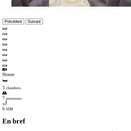
Précédent
Suivant
🏡
House
🛏
5
chambres
👥
7
personnes
🛁
6
SDB
En bref