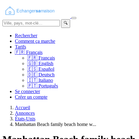
🔍
Rechercher
Comment ça marche
Tarifs
🇫🇷
Français
🇫🇷
Français
🇬🇧
English
🇪🇸
Español
🇩🇪
Deutsch
🇮🇹
Italiano
🇵🇹
Português
Se connecter
Créer un compte
Accueil
Annonces
États-Unis
Manhattan Beach family beach home w...