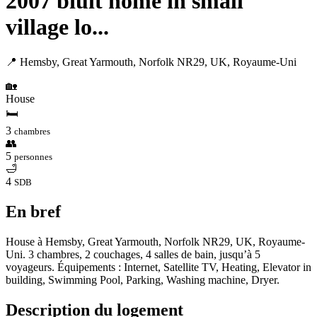
2007 biult home in small
village lo...
📍 Hemsby, Great Yarmouth, Norfolk NR29, UK, Royaume-Uni
🏡
House
🛏
3
chambres
👥
5
personnes
🛁
4
SDB
En bref
House à Hemsby, Great Yarmouth, Norfolk NR29, UK, Royaume-
Uni. 3 chambres, 2 couchages, 4 salles de bain, jusqu’à 5
voyageurs. Équipements : Internet, Satellite TV, Heating, Elevator in
building, Swimming Pool, Parking, Washing machine, Dryer.
Description du logement