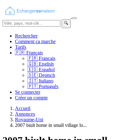
🔍
Rechercher
Comment ça marche
Tarifs
🇫🇷
Français
🇫🇷
Français
🇬🇧
English
🇪🇸
Español
🇩🇪
Deutsch
🇮🇹
Italiano
🇵🇹
Português
Se connecter
Créer un compte
Accueil
Annonces
Royaume-Uni
2007 biult home in small village lo...