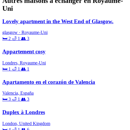
Autres maisons à échanger en Royaume-
Uni
Lovely apartment in the West End of Glasgow.
glasgow · Royaume-Uni
🛏 2
🛁 1
👥 3
Appartement cosy
Londres, Royaume-Uni
🛏 1
🛁 1
👥 1
Apartamento en el corazón de Valencia
Valencia, España
🛏 3
🛁 1
👥 3
Duplex à Londres
London, United Kingdom
🛏 4
🛁 1
👥 6