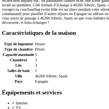
recherchent aujourd’hui : un patrimoine culturel riche, une scène gast
locale au quotidien. Côté formats d’échange à 46260 Alberic, Spain, v
voyage) ou couchsurfing (votre hôte est sur place pendant votre séjo
communauté pour planifier d’autres séjours en Espagne ou ailleurs en E
vous soyez de passage à 46260 Alberic, Spain ou que vous habitiez la
découverte, et bons échanges !
Caractéristiques de la maison
Type de logement
House
Type de chambre
Privée
Capacité maximale
5
Chambres
3
Lits
3
Salles de bain
1
Ville
46260 Alberic, Spain
Pays
Espagne
Équipements et services
✓
Internet
✓
TV