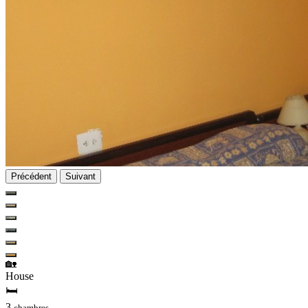
Précédent
Suivant
🏡
House
🛏
3
chambres