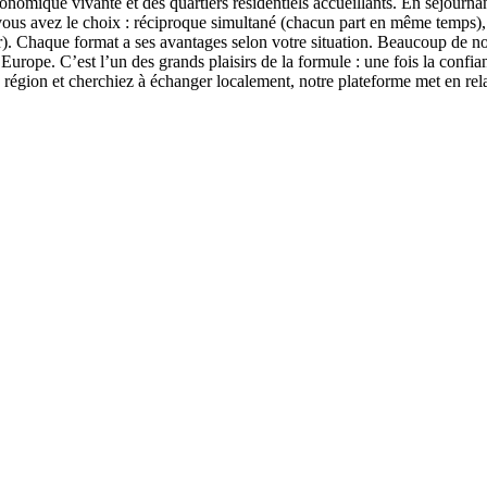
ronomique vivante et des quartiers résidentiels accueillants. En séjourn
ous avez le choix : réciproque simultané (chacun part en même temps), d
ur). Chaque format a ses avantages selon votre situation. Beaucoup de 
urope. C’est l’un des grands plaisirs de la formule : une fois la confi
 région et cherchiez à échanger localement, notre plateforme met en re