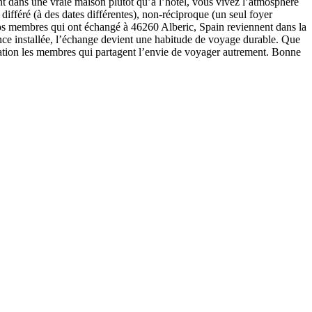
ant dans une vraie maison plutôt qu’à l’hôtel, vous vivez l’atmosphère
ifféré (à des dates différentes), non-réciproque (un seul foyer
nos membres qui ont échangé à 46260 Alberic, Spain reviennent dans la
ance installée, l’échange devient une habitude de voyage durable. Que
lation les membres qui partagent l’envie de voyager autrement. Bonne