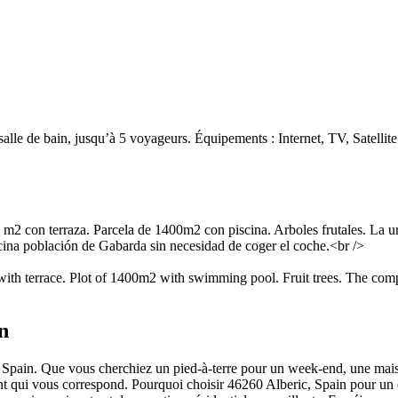
lle de bain, jusqu’à 5 voyageurs. Équipements : Internet, TV, Satelli
m2 con terraza. Parcela de 1400m2 con piscina. Arboles frutales. La urb
cina población de Gabarda sin necesidad de coger el coche.<br />
th terrace. Plot of 1400m2 with swimming pool. Fruit trees. The complex
n
 Spain. Que vous cherchiez un pied-à-terre pour un week-end, une mais
t qui vous correspond. Pourquoi choisir 46260 Alberic, Spain pour un é