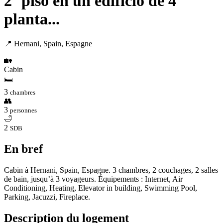
2º piso en un edificio de 4
planta...
📍 Hernani, Spain, Espagne
🏡
Cabin
🛏
3
chambres
👥
3
personnes
🛁
2
SDB
En bref
Cabin à Hernani, Spain, Espagne. 3 chambres, 2 couchages, 2 salles
de bain, jusqu’à 3 voyageurs. Équipements : Internet, Air
Conditioning, Heating, Elevator in building, Swimming Pool,
Parking, Jacuzzi, Fireplace.
Description du logement