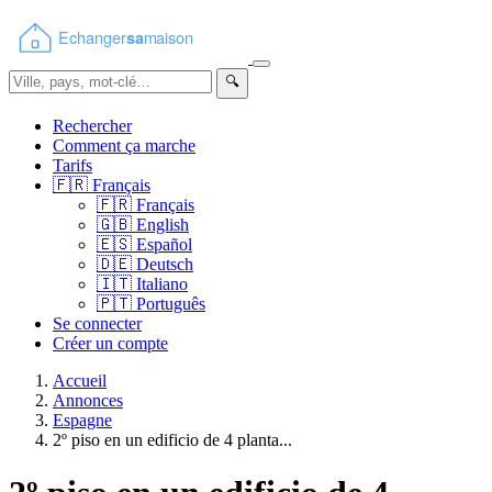
🔍
Rechercher
Comment ça marche
Tarifs
🇫🇷
Français
🇫🇷
Français
🇬🇧
English
🇪🇸
Español
🇩🇪
Deutsch
🇮🇹
Italiano
🇵🇹
Português
Se connecter
Créer un compte
Accueil
Annonces
Espagne
2º piso en un edificio de 4 planta...