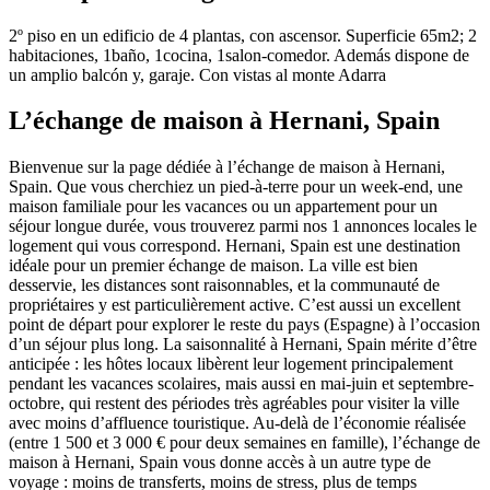
2º piso en un edificio de 4 plantas, con ascensor. Superficie 65m2; 2
habitaciones, 1baño, 1cocina, 1salon-comedor. Además dispone de
un amplio balcón y, garaje. Con vistas al monte Adarra
L’échange de maison à Hernani, Spain
Bienvenue sur la page dédiée à l’échange de maison à Hernani,
Spain. Que vous cherchiez un pied-à-terre pour un week-end, une
maison familiale pour les vacances ou un appartement pour un
séjour longue durée, vous trouverez parmi nos 1 annonces locales le
logement qui vous correspond. Hernani, Spain est une destination
idéale pour un premier échange de maison. La ville est bien
desservie, les distances sont raisonnables, et la communauté de
propriétaires y est particulièrement active. C’est aussi un excellent
point de départ pour explorer le reste du pays (Espagne) à l’occasion
d’un séjour plus long. La saisonnalité à Hernani, Spain mérite d’être
anticipée : les hôtes locaux libèrent leur logement principalement
pendant les vacances scolaires, mais aussi en mai-juin et septembre-
octobre, qui restent des périodes très agréables pour visiter la ville
avec moins d’affluence touristique. Au-delà de l’économie réalisée
(entre 1 500 et 3 000 € pour deux semaines en famille), l’échange de
maison à Hernani, Spain vous donne accès à un autre type de
voyage : moins de transferts, moins de stress, plus de temps