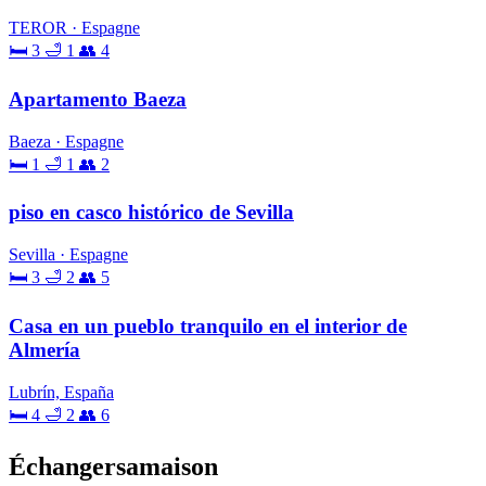
TEROR · Espagne
🛏 3
🛁 1
👥 4
Apartamento Baeza
Baeza · Espagne
🛏 1
🛁 1
👥 2
piso en casco histórico de Sevilla
Sevilla · Espagne
🛏 3
🛁 2
👥 5
Casa en un pueblo tranquilo en el interior de
Almería
Lubrín, España
🛏 4
🛁 2
👥 6
Échangersamaison