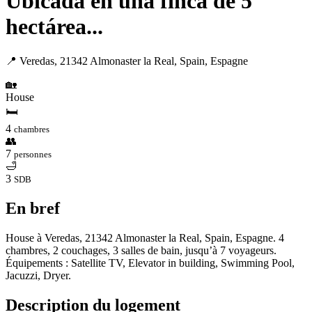
Ubicada en una finca de 5
hectárea...
📍 Veredas, 21342 Almonaster la Real, Spain, Espagne
🏡
House
🛏
4
chambres
👥
7
personnes
🛁
3
SDB
En bref
House à Veredas, 21342 Almonaster la Real, Spain, Espagne. 4
chambres, 2 couchages, 3 salles de bain, jusqu’à 7 voyageurs.
Équipements : Satellite TV, Elevator in building, Swimming Pool,
Jacuzzi, Dryer.
Description du logement