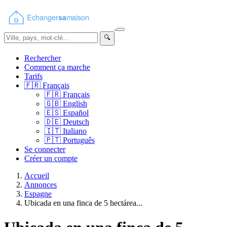
🔍
Rechercher
Comment ça marche
Tarifs
🇫🇷
Français
🇫🇷
Français
🇬🇧
English
🇪🇸
Español
🇩🇪
Deutsch
🇮🇹
Italiano
🇵🇹
Português
Se connecter
Créer un compte
Accueil
Annonces
Espagne
Ubicada en una finca de 5 hectárea...