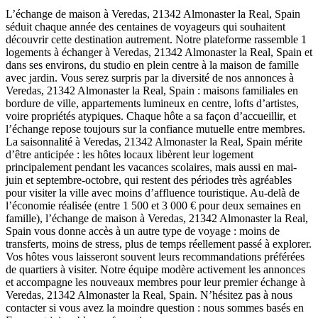
L’échange de maison à Veredas, 21342 Almonaster la Real, Spain
séduit chaque année des centaines de voyageurs qui souhaitent
découvrir cette destination autrement. Notre plateforme rassemble 1
logements à échanger à Veredas, 21342 Almonaster la Real, Spain et
dans ses environs, du studio en plein centre à la maison de famille
avec jardin. Vous serez surpris par la diversité de nos annonces à
Veredas, 21342 Almonaster la Real, Spain : maisons familiales en
bordure de ville, appartements lumineux en centre, lofts d’artistes,
voire propriétés atypiques. Chaque hôte a sa façon d’accueillir, et
l’échange repose toujours sur la confiance mutuelle entre membres.
La saisonnalité à Veredas, 21342 Almonaster la Real, Spain mérite
d’être anticipée : les hôtes locaux libèrent leur logement
principalement pendant les vacances scolaires, mais aussi en mai-
juin et septembre-octobre, qui restent des périodes très agréables
pour visiter la ville avec moins d’affluence touristique. Au-delà de
l’économie réalisée (entre 1 500 et 3 000 € pour deux semaines en
famille), l’échange de maison à Veredas, 21342 Almonaster la Real,
Spain vous donne accès à un autre type de voyage : moins de
transferts, moins de stress, plus de temps réellement passé à explorer.
Vos hôtes vous laisseront souvent leurs recommandations préférées
de quartiers à visiter. Notre équipe modère activement les annonces
et accompagne les nouveaux membres pour leur premier échange à
Veredas, 21342 Almonaster la Real, Spain. N’hésitez pas à nous
contacter si vous avez la moindre question : nous sommes basés en