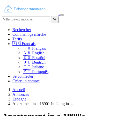
🔍
Rechercher
Comment ça marche
Tarifs
🇫🇷
Français
🇫🇷
Français
🇬🇧
English
🇪🇸
Español
🇩🇪
Deutsch
🇮🇹
Italiano
🇵🇹
Português
Se connecter
Créer un compte
Accueil
Annonces
Espagne
Apartament in a 1890's building in ...