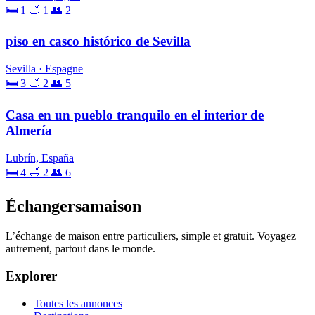
🛏 1
🛁 1
👥 2
piso en casco histórico de Sevilla
Sevilla · Espagne
🛏 3
🛁 2
👥 5
Casa en un pueblo tranquilo en el interior de
Almería
Lubrín, España
🛏 4
🛁 2
👥 6
Échangersamaison
L’échange de maison entre particuliers, simple et gratuit. Voyagez
autrement, partout dans le monde.
Explorer
Toutes les annonces