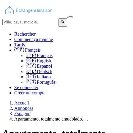
🔍
Rechercher
Comment ça marche
Tarifs
🇫🇷
Français
🇫🇷
Français
🇬🇧
English
🇪🇸
Español
🇩🇪
Deutsch
🇮🇹
Italiano
🇵🇹
Português
Se connecter
Créer un compte
Accueil
Annonces
Espagne
Apartamento, totalmente amueblado, ...