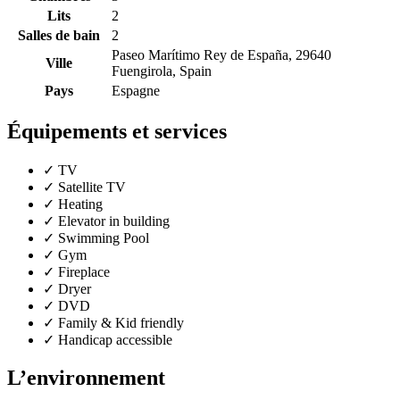
Lits
2
Salles de bain
2
Paseo Marítimo Rey de España, 29640
Ville
Fuengirola, Spain
Pays
Espagne
Équipements et services
✓
TV
✓
Satellite TV
✓
Heating
✓
Elevator in building
✓
Swimming Pool
✓
Gym
✓
Fireplace
✓
Dryer
✓
DVD
✓
Family & Kid friendly
✓
Handicap accessible
L’environnement