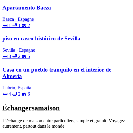
Apartamento Baeza
Baeza · Espagne
🛏 1
🛁 1
👥 2
piso en casco histórico de Sevilla
Sevilla · Espagne
🛏 3
🛁 2
👥 5
Casa en un pueblo tranquilo en el interior de
Almería
Lubrín, España
🛏 4
🛁 2
👥 6
Échangersamaison
L’échange de maison entre particuliers, simple et gratuit. Voyagez
autrement, partout dans le monde.