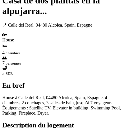
Casa de dos plantas en la
alpujarra...
📍 Calle del Real, 04480 Alcolea, Spain, Espagne
🏡
House
🛏
4
chambres
👥
7
personnes
🛁
3
SDB
En bref
House à Calle del Real, 04480 Alcolea, Spain, Espagne. 4
chambres, 2 couchages, 3 salles de bain, jusqu’à 7 voyageurs.
Équipements : Satellite TV, Elevator in building, Swimming Pool,
Parking, Fireplace, Dryer.
Description du logement