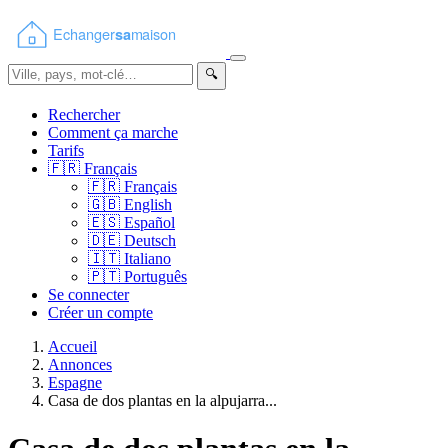
🔍
Rechercher
Comment ça marche
Tarifs
🇫🇷
Français
🇫🇷
Français
🇬🇧
English
🇪🇸
Español
🇩🇪
Deutsch
🇮🇹
Italiano
🇵🇹
Português
Se connecter
Créer un compte
Accueil
Annonces
Espagne
Casa de dos plantas en la alpujarra...