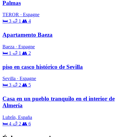
Palmas
TEROR · Espagne
🛏 3
🛁 1
👥 4
Apartamento Baeza
Baeza · Espagne
🛏 1
🛁 1
👥 2
piso en casco histórico de Sevilla
Sevilla · Espagne
🛏 3
🛁 2
👥 5
Casa en un pueblo tranquilo en el interior de
Almería
Lubrín, España
🛏 4
🛁 2
👥 6