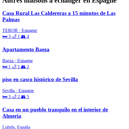
Autres maisons à échanger en Espagne
Casa Rural Las Caldereras a 15 minutos de Las
Palmas
TEROR · Espagne
🛏 3
🛁 1
👥 4
Apartamento Baeza
Baeza · Espagne
🛏 1
🛁 1
👥 2
piso en casco histórico de Sevilla
Sevilla · Espagne
🛏 3
🛁 2
👥 5
Casa en un pueblo tranquilo en el interior de
Almería
Lubrín, España