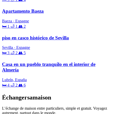
Apartamento Baeza
Baeza · Espagne
🛏 1
🛁 1
👥 2
piso en casco histórico de Sevilla
Sevilla · Espagne
🛏 3
🛁 2
👥 5
Casa en un pueblo tranquilo en el interior de
Almería
Lubrín, España
🛏 4
🛁 2
👥 6
Échangersamaison
L’échange de maison entre particuliers, simple et gratuit. Voyagez
autrement, partout dans le monde.