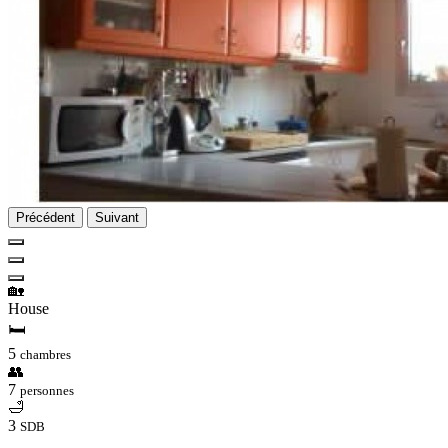
Précédent
Suivant
🏡
House
🛏
5
chambres
👥
7
personnes
🛁
3
SDB