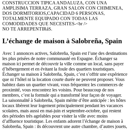
CONSTRUCCION TIPICA ANDALUZA, CON UNA
AMPLISIMA TERRAZA, GRAN SALON CON CHIMENEA,
DOS DORMITORIOS,CAPACIDAD 6 PERSONAS,
TOTALMENTE EQUIPADO CON TODAS LAS
COMODIDADES QUE NECESITES-<br />
NO TE ARREPENTIRáS.
L’échange de maison à Salobreña, Spain
Avec 1 annonces actives, Salobreña, Spain est l’une des destinations
les plus prisées de notre communauté en Espagne. Échanger sa
maison ici permet de découvrir la ville comme un local, sans payer
d’hébergement et en évitant la foule des quartiers touristiques.
Échanger sa maison à Salobreña, Spain, c’est s’offrir une expérience
que ni l’hôtel ni la location courte durée ne peuvent proposer. Vous
habitez dans un quartier vivant, vous fréquentez les commerces de
proximité, vous rencontrez les voisins. Pour beaucoup de nos
membres, c’est la formule qui a transformé leur façon de voyager.
La saisonnalité à Salobreña, Spain mérite d’être anticipée : les hôtes
locaux libèrent leur logement principalement pendant les vacances
scolaires, mais aussi en mai-juin et septembre-octobre, qui restent
des périodes très agréables pour visiter la ville avec moins
d’affluence touristique. Les enfants adorent l’échange de maison à
Salobreña, Spain : ils découvrent une autre chambre, d’autres jouets,