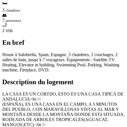
🛏
3
chambres
👥
7
personnes
🛁
2
SDB
En bref
House à Salobreña, Spain, Espagne. 3 chambres, 2 couchages, 2
salles de bain, jusqu’à 7 voyageurs. Équipements : Satellite TV,
Heating, Elevator in building, Swimming Pool, Parking, Washing
machine, Fireplace, DVD.
Description du logement
LA CASA ES UN CORTIJO, ESTO ES UNA CASA TIPICA DE
ANDALUCIA<br />
(ESPAÑA), ES UNA CASA EN EL CAMPO, A 5 MINUTOS
DEL PUEBLO, CON MARAVILLOSAS VISTAS AL MAR Y
MONTAÑA DESDE LA MONTAÑA DONDE ESTá SITUADA,
RODEADA DE ARBOLES TROPICALES(AGUACAT,
MANGOS,ETC).<br />