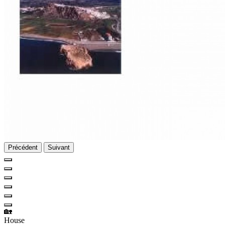
Précédent
Suivant
🏡
House