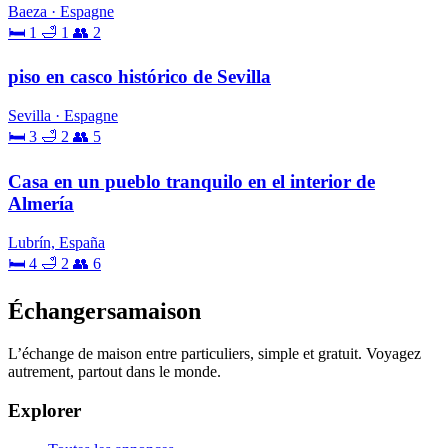
Baeza · Espagne
🛏 1
🛁 1
👥 2
piso en casco histórico de Sevilla
Sevilla · Espagne
🛏 3
🛁 2
👥 5
Casa en un pueblo tranquilo en el interior de
Almería
Lubrín, España
🛏 4
🛁 2
👥 6
Échangersamaison
L’échange de maison entre particuliers, simple et gratuit. Voyagez
autrement, partout dans le monde.
Explorer