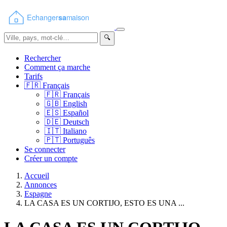
🔍
Rechercher
Comment ça marche
Tarifs
🇫🇷
Français
🇫🇷
Français
🇬🇧
English
🇪🇸
Español
🇩🇪
Deutsch
🇮🇹
Italiano
🇵🇹
Português
Se connecter
Créer un compte
Accueil
Annonces
Espagne
LA CASA ES UN CORTIJO, ESTO ES UNA ...