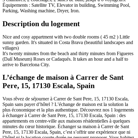
Équipements : Satellite TV, Elevator in building, Swimming Pool,
Parking, Washing machine, Dryer, Iron.
Description du logement
Nice and cosy appartment with two double rooms ( 45 m2 ) Little
sunny garden. It's situated in Costa Brava (beautiful landscapes and
villages)
It's twenty minutes from the beach and thirty minutes from Figueres
(Dalí Museum) Roses or Cadaqués. It takes an hour and a half to
arrive to Barcelona City.
L’échange de maison à Carrer de Sant
Pere, 15, 17130 Escala, Spain
Vous rêvez de séjourner à Carrer de Sant Pere, 15, 17130 Escala,
Spain sans payer d’hôtel ? L’échange de maison est la solution la
plus économique et la plus authentique. Découvrez nos 1 logements
à échanger à Carrer de Sant Pere, 15, 17130 Escala, Spain : des
appartements en centre-ville aux maisons résidentielles à quelques
minutes du cœur historique. Échanger sa maison à Carrer de Sant
Pere, 15, 17130 Escala, Spain, c’est s’offrir une expérience que ni
l’hôtel ni la location courte durée ne peuvent proposer. Vous habitez