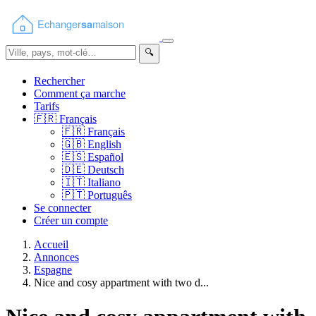
🔍
Rechercher
Comment ça marche
Tarifs
🇫🇷
Français
🇫🇷
Français
🇬🇧
English
🇪🇸
Español
🇩🇪
Deutsch
🇮🇹
Italiano
🇵🇹
Português
Se connecter
Créer un compte
Accueil
Annonces
Espagne
Nice and cosy appartment with two d...