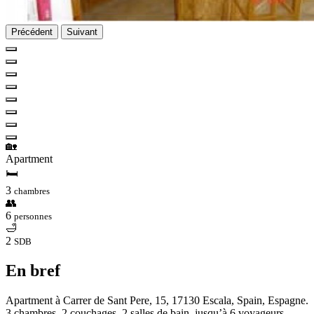
Précédent
Suivant
🏡
Apartment
🛏
3
chambres
👥
6
personnes
🛁
2
SDB
En bref
Apartment à Carrer de Sant Pere, 15, 17130 Escala, Spain, Espagne.
3 chambres, 2 couchages, 2 salles de bain, jusqu’à 6 voyageurs.