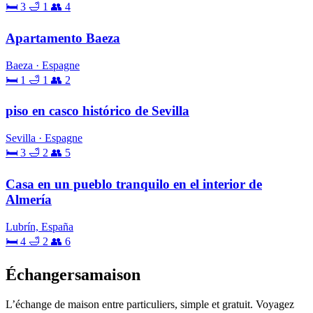
🛏 3
🛁 1
👥 4
Apartamento Baeza
Baeza · Espagne
🛏 1
🛁 1
👥 2
piso en casco histórico de Sevilla
Sevilla · Espagne
🛏 3
🛁 2
👥 5
Casa en un pueblo tranquilo en el interior de
Almería
Lubrín, España
🛏 4
🛁 2
👥 6
Échangersamaison
L’échange de maison entre particuliers, simple et gratuit. Voyagez