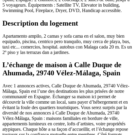
5 voyageurs. Équipements : Satellite TV, Elevator in building,
Swimming Pool, Fireplace, Dryer, DVD, Handicap accessible.
Description du logement
Apartamento ampilo, 2 camas y sofa cama en el salon, muy bien
equipado, piscina, centrico pero tranquilo, muy cerca de playa, bus,
taxi etc... comercios, hospital. autobus con Malaga cada 20 m. Es un
2º piso y las terrazas dan a jardines.
L’échange de maison à Calle Duque de
Ahumada, 29740 Vélez-Málaga, Spain
Avec 1 annonces actives, Calle Duque de Ahumada, 29740 Vélez-
Málaga, Spain est l’une des destinations les plus prisées de notre
communauté en Espagne. Échanger sa maison ici permet de
découvrir la ville comme un local, sans payer d’hébergement et en
évitant la foule des quartiers touristiques. Vous serez surpris par la
diversité de nos annonces à Calle Duque de Ahumada, 29740
Vélez-Málaga, Spain : maisons familiales en bordure de ville,
appartements lumineux en centre, lofts d’artistes, voire propriétés
atypiques. Chaque hôte a sa façon d’accueillir, et l’échange repose
toujours sur la confiance mutuelle entre membres. Côté formats