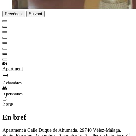
Précédent
Suivant
🏡
Apartment
🛏
2
chambres
👥
5
personnes
🛁
2
SDB
En bref
Apartment à Calle Duque de Ahumada, 29740 Vélez-Málaga,
Spain, Espagne. 2 chambres, 2 couchages, 2 salles de bain, jusqu’à