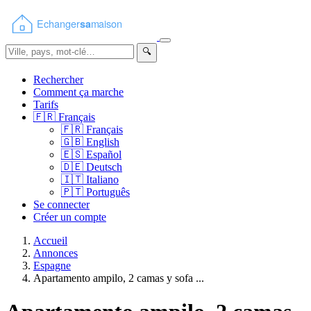
🔍
Rechercher
Comment ça marche
Tarifs
🇫🇷
Français
🇫🇷
Français
🇬🇧
English
🇪🇸
Español
🇩🇪
Deutsch
🇮🇹
Italiano
🇵🇹
Português
Se connecter
Créer un compte
Accueil
Annonces
Espagne
Apartamento ampilo, 2 camas y sofa ...