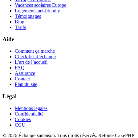
Vacances scolaires Europe
Logements pet-friendly
Témoignages
Blog
Tarifs
Aide
Comment ça marche
Check-list d’échange
L’art de l’accueil
FAQ
Assurance
Contact
Plan du site
Légal
Mentions légales
Confidentialité
Cookies
CGU
© 2026 Échangersamaison. Tous droits réservés.
Refonte CakePHP