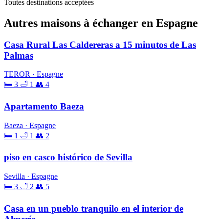
Toutes destinations acceptées
Autres maisons à échanger en Espagne
Casa Rural Las Caldereras a 15 minutos de Las
Palmas
TEROR · Espagne
🛏 3
🛁 1
👥 4
Apartamento Baeza
Baeza · Espagne
🛏 1
🛁 1
👥 2
piso en casco histórico de Sevilla
Sevilla · Espagne
🛏 3
🛁 2
👥 5
Casa en un pueblo tranquilo en el interior de