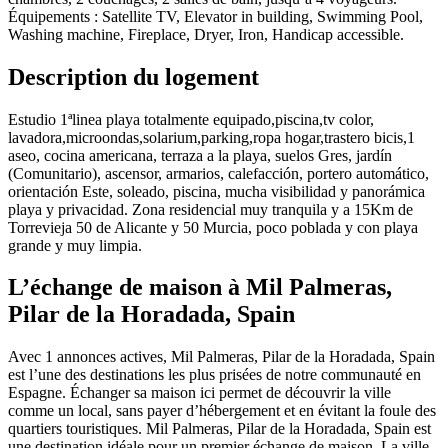
Équipements : Satellite TV, Elevator in building, Swimming Pool,
Washing machine, Fireplace, Dryer, Iron, Handicap accessible.
Description du logement
Estudio 1ªlinea playa totalmente equipado,piscina,tv color,
lavadora,microondas,solarium,parking,ropa hogar,trastero bicis,1
aseo, cocina americana, terraza a la playa, suelos Gres, jardín
(Comunitario), ascensor, armarios, calefacción, portero automático,
orientación Este, soleado, piscina, mucha visibilidad y panorámica
playa y privacidad. Zona residencial muy tranquila y a 15Km de
Torrevieja 50 de Alicante y 50 Murcia, poco poblada y con playa
grande y muy limpia.
L’échange de maison à Mil Palmeras,
Pilar de la Horadada, Spain
Avec 1 annonces actives, Mil Palmeras, Pilar de la Horadada, Spain
est l’une des destinations les plus prisées de notre communauté en
Espagne. Échanger sa maison ici permet de découvrir la ville
comme un local, sans payer d’hébergement et en évitant la foule des
quartiers touristiques. Mil Palmeras, Pilar de la Horadada, Spain est
une destination idéale pour un premier échange de maison. La ville