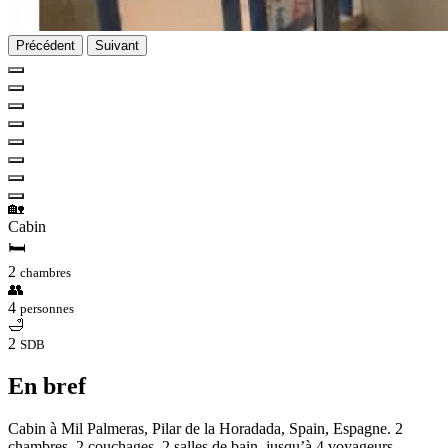
Précédent
Suivant
🏡
Cabin
🛏
2
chambres
👥
4
personnes
🛁
2
SDB
En bref
Cabin à Mil Palmeras, Pilar de la Horadada, Spain, Espagne. 2
chambres, 2 couchages, 2 salles de bain, jusqu’à 4 voyageurs.