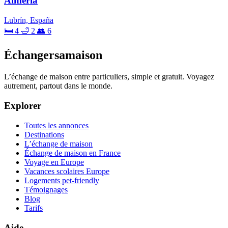
Almería
Lubrín, España
🛏 4
🛁 2
👥 6
Échangersamaison
L’échange de maison entre particuliers, simple et gratuit. Voyagez
autrement, partout dans le monde.
Explorer
Toutes les annonces
Destinations
L’échange de maison
Échange de maison en France
Voyage en Europe
Vacances scolaires Europe
Logements pet-friendly
Témoignages
Blog
Tarifs
Aide