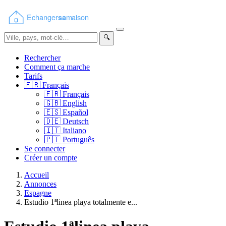
🔍
Rechercher
Comment ça marche
Tarifs
🇫🇷
Français
🇫🇷
Français
🇬🇧
English
🇪🇸
Español
🇩🇪
Deutsch
🇮🇹
Italiano
🇵🇹
Português
Se connecter
Créer un compte
Accueil
Annonces
Espagne
Estudio 1ªlinea playa totalmente e...