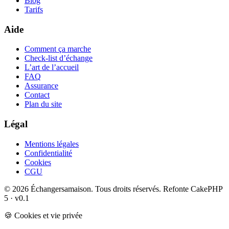
Blog
Tarifs
Aide
Comment ça marche
Check-list d’échange
L’art de l’accueil
FAQ
Assurance
Contact
Plan du site
Légal
Mentions légales
Confidentialité
Cookies
CGU
© 2026 Échangersamaison. Tous droits réservés.
Refonte CakePHP
5 · v0.1
🍪 Cookies et vie privée