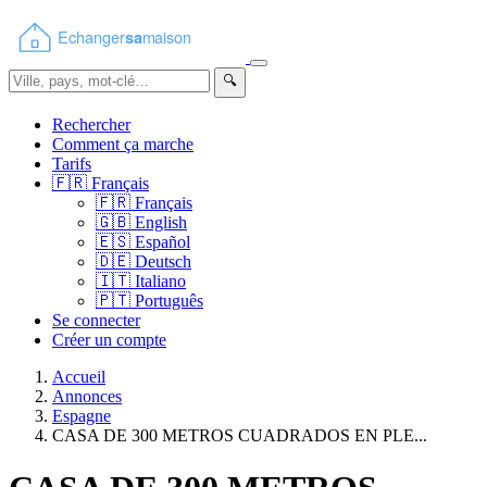
🔍
Rechercher
Comment ça marche
Tarifs
🇫🇷
Français
🇫🇷
Français
🇬🇧
English
🇪🇸
Español
🇩🇪
Deutsch
🇮🇹
Italiano
🇵🇹
Português
Se connecter
Créer un compte
Accueil
Annonces
Espagne
CASA DE 300 METROS CUADRADOS EN PLE...