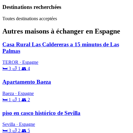
Destinations recherchées
Toutes destinations acceptées
Autres maisons à échanger en Espagne
Casa Rural Las Caldereras a 15 minutos de Las
Palmas
TEROR · Espagne
🛏 3
🛁 1
👥 4
Apartamento Baeza
Baeza · Espagne
🛏 1
🛁 1
👥 2
piso en casco histórico de Sevilla
Sevilla · Espagne
🛏 3
🛁 2
👥 5