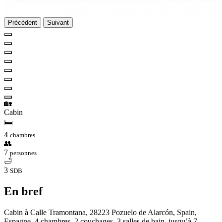
Précédent
Suivant
🏡
Cabin
🛏
4
chambres
👥
7
personnes
🛁
3
SDB
En bref
Cabin à Calle Tramontana, 28223 Pozuelo de Alarcón, Spain,
Espagne. 4 chambres, 2 couchages, 3 salles de bain, jusqu’à 7