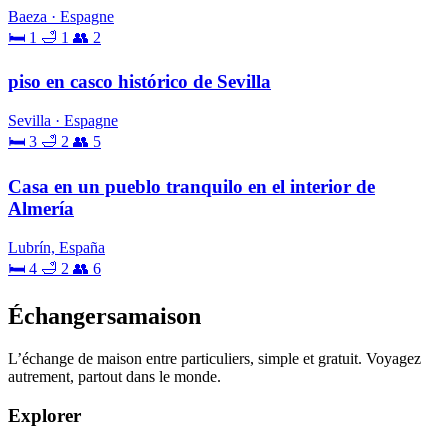
Baeza · Espagne
🛏 1
🛁 1
👥 2
piso en casco histórico de Sevilla
Sevilla · Espagne
🛏 3
🛁 2
👥 5
Casa en un pueblo tranquilo en el interior de
Almería
Lubrín, España
🛏 4
🛁 2
👥 6
Échangersamaison
L’échange de maison entre particuliers, simple et gratuit. Voyagez
autrement, partout dans le monde.
Explorer