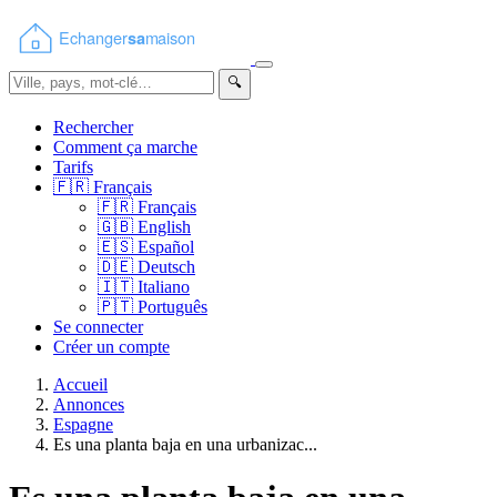
🔍
Rechercher
Comment ça marche
Tarifs
🇫🇷
Français
🇫🇷
Français
🇬🇧
English
🇪🇸
Español
🇩🇪
Deutsch
🇮🇹
Italiano
🇵🇹
Português
Se connecter
Créer un compte
Accueil
Annonces
Espagne
Es una planta baja en una urbanizac...