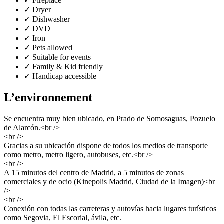
✓
Fireplace
✓
Dryer
✓
Dishwasher
✓
DVD
✓
Iron
✓
Pets allowed
✓
Suitable for events
✓
Family & Kid friendly
✓
Handicap accessible
L’environnement
Se encuentra muy bien ubicado, en Prado de Somosaguas, Pozuelo
de Alarcón.<br />
<br />
Gracias a su ubicación dispone de todos los medios de transporte
como metro, metro ligero, autobuses, etc.<br />
<br />
A 15 minutos del centro de Madrid, a 5 minutos de zonas
comerciales y de ocio (Kinepolis Madrid, Ciudad de la Imagen)<br
/>
<br />
Conexión con todas las carreteras y autovías hacia lugares turísticos
como Segovia, El Escorial, ávila, etc.