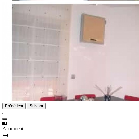
Précédent
Suivant
🏡
Apartment
🛏