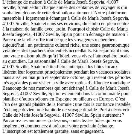
L’échange de maison à Calle de María Josefa Segovia, 41007
Seville, Spain séduit chaque année des centaines de voyageurs qui
souhaitent découvrir cette destination autrement. Notre plateforme
rassemble 1 logements à échanger à Calle de María Josefa Segovia,
41007 Seville, Spain et dans ses environs, du studio en plein centre
à la maison de famille avec jardin. Pourquoi choisir Calle de María
Josefa Segovia, 41007 Seville, Spain pour un échange de maison ?
Parce que la ville offre tout ce que les voyageurs recherchent
aujourd’hui : un patrimoine culturel riche, une scène gastronomique
vivante et des quartiers résidentiels accueillants. En séjournant dans
une vraie maison plutôt qu’à l’hôtel, vous vivez l’atmosphère locale
au quotidien. La saisonnalité à Calle de María Josefa Segovia,
41007 Seville, Spain mérite d’être anticipée : les hôtes locaux
libèrent leur logement principalement pendant les vacances scolaires,
mais aussi en mai-juin et septembre-octobre, qui restent des périodes
très agréables pour visiter la ville avec moins d’affluence touristique.
Beaucoup de nos membres qui ont échangé à Calle de María Josefa
Segovia, 41007 Seville, Spain reviennent dans la communauté pour
planifier d’autres séjours en Espagne ou ailleurs en Europe. C’est
l’un des grands plaisirs de la formule : une fois la confiance installée,
l’échange devient une habitude de voyage durable. Prêt à découvrir
Calle de María Josefa Segovia, 41007 Seville, Spain autrement ?
Parcourez les annonces ci-dessous, contactez les hôtes qui vous
inspirent, et commencez à préparer votre prochain échange.
L’inscription est totalement gratuite, sans engagement.