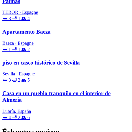
Palmas
TEROR · Espagne
🛏 3
🛁 1
👥 4
Apartamento Baeza
Baeza · Espagne
🛏 1
🛁 1
👥 2
piso en casco histórico de Sevilla
Sevilla · Espagne
🛏 3
🛁 2
👥 5
Casa en un pueblo tranquilo en el interior de
Almería
Lubrín, España
🛏 4
🛁 2
👥 6
Échangersamaison