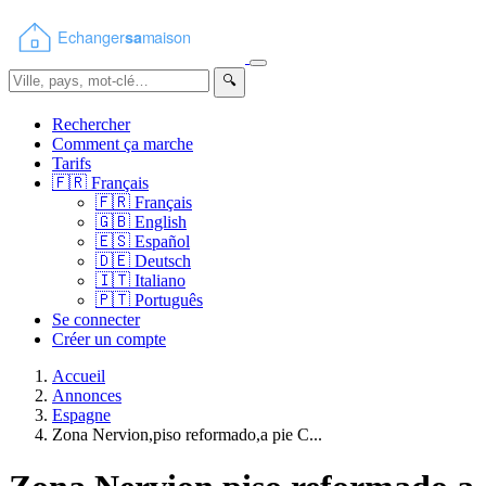
🔍
Rechercher
Comment ça marche
Tarifs
🇫🇷
Français
🇫🇷
Français
🇬🇧
English
🇪🇸
Español
🇩🇪
Deutsch
🇮🇹
Italiano
🇵🇹
Português
Se connecter
Créer un compte
Accueil
Annonces
Espagne
Zona Nervion,piso reformado,a pie C...