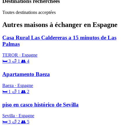
Destinations recherchées
Toutes destinations acceptées
Autres maisons à échanger en Espagne
Casa Rural Las Caldereras a 15 minutos de Las
Palmas
TEROR · Espagne
🛏 3
🛁 1
👥 4
Apartamento Baeza
Baeza · Espagne
🛏 1
🛁 1
👥 2
piso en casco histórico de Sevilla
Sevilla · Espagne
🛏 3
🛁 2
👥 5