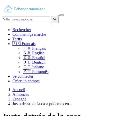
🔍
Rechercher
Comment ça marche
Tarifs
🇫🇷
Français
🇫🇷
Français
🇬🇧
English
🇪🇸
Español
🇩🇪
Deutsch
🇮🇹
Italiano
🇵🇹
Português
Se connecter
Créer un compte
Accueil
Annonces
Espagne
Justo detrás de la casa podemos en...