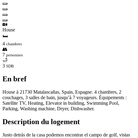
🏡
House
🛏
4
chambres
👥
7
personnes
🛁
3
SDB
En bref
House à 21730 Matalascañas, Spain, Espagne. 4 chambres, 2
couchages, 3 salles de bain, jusqu’à 7 voyageurs. Équipements :
Satellite TV, Heating, Elevator in building, Swimming Pool,
Parking, Washing machine, Dryer, Dishwasher.
Description du logement
Justo detrás de la casa podemos encontrar el campo de golf, vistas