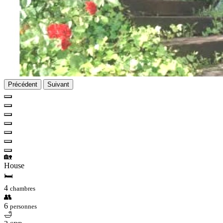
Précédent
Suivant
🏡
House
🛏
4
chambres
👥
6
personnes
🛁