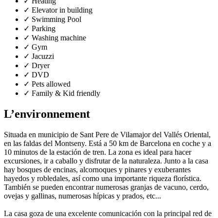
✓
Heating
✓
Elevator in building
✓
Swimming Pool
✓
Parking
✓
Washing machine
✓
Gym
✓
Jacuzzi
✓
Dryer
✓
DVD
✓
Pets allowed
✓
Family & Kid friendly
L’environnement
Situada en municipio de Sant Pere de Vilamajor del Vallés Oriental,
en las faldas del Montseny. Está a 50 km de Barcelona en coche y a
10 minutos de la estación de tren. La zona es ideal para hacer
excursiones, ir a caballo y disfrutar de la naturaleza. Junto a la casa
hay bosques de encinas, alcornoques y pinares y exuberantes
hayedos y robledales, así como una importante riqueza florística.
También se pueden encontrar numerosas granjas de vacuno, cerdo,
ovejas y gallinas, numerosas hípicas y prados, etc...
La casa goza de una excelente comunicación con la principal red de