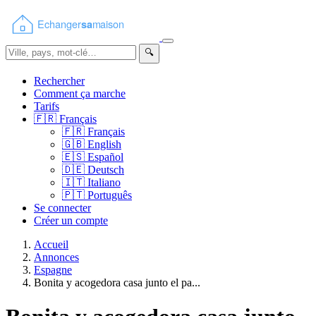
🔍
Rechercher
Comment ça marche
Tarifs
🇫🇷
Français
🇫🇷
Français
🇬🇧
English
🇪🇸
Español
🇩🇪
Deutsch
🇮🇹
Italiano
🇵🇹
Português
Se connecter
Créer un compte
Accueil
Annonces
Espagne
Bonita y acogedora casa junto el pa...