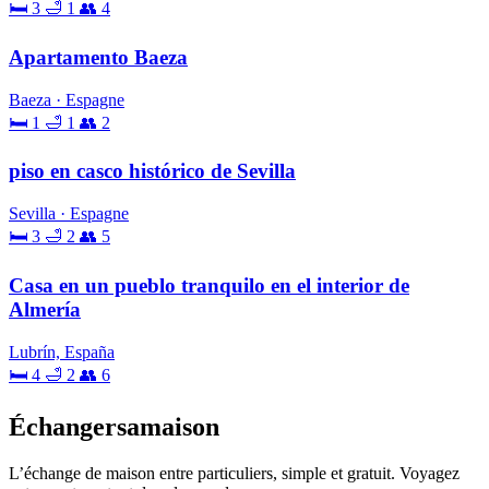
🛏 3
🛁 1
👥 4
Apartamento Baeza
Baeza · Espagne
🛏 1
🛁 1
👥 2
piso en casco histórico de Sevilla
Sevilla · Espagne
🛏 3
🛁 2
👥 5
Casa en un pueblo tranquilo en el interior de
Almería
Lubrín, España
🛏 4
🛁 2
👥 6
Échangersamaison
L’échange de maison entre particuliers, simple et gratuit. Voyagez