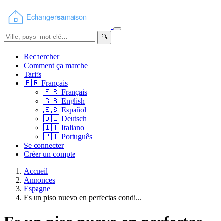
🔍
Rechercher
Comment ça marche
Tarifs
🇫🇷
Français
🇫🇷
Français
🇬🇧
English
🇪🇸
Español
🇩🇪
Deutsch
🇮🇹
Italiano
🇵🇹
Português
Se connecter
Créer un compte
Accueil
Annonces
Espagne
Es un piso nuevo en perfectas condi...