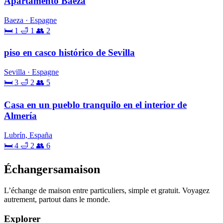
Apartamento Baeza
Baeza · Espagne
🛏 1
🛁 1
👥 2
piso en casco histórico de Sevilla
Sevilla · Espagne
🛏 3
🛁 2
👥 5
Casa en un pueblo tranquilo en el interior de
Almería
Lubrín, España
🛏 4
🛁 2
👥 6
Échangersamaison
L’échange de maison entre particuliers, simple et gratuit. Voyagez
autrement, partout dans le monde.
Explorer