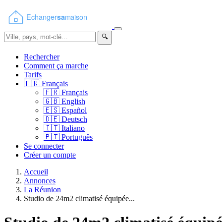
🔍
Rechercher
Comment ça marche
Tarifs
🇫🇷
Français
🇫🇷
Français
🇬🇧
English
🇪🇸
Español
🇩🇪
Deutsch
🇮🇹
Italiano
🇵🇹
Português
Se connecter
Créer un compte
Accueil
Annonces
La Réunion
Studio de 24m2 climatisé équipée...