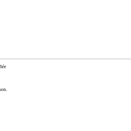
iée
son.