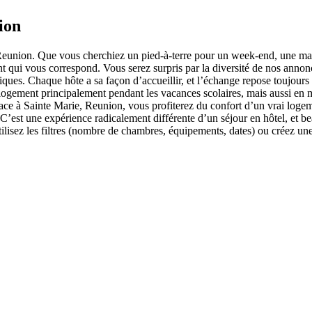
ion
Reunion. Que vous cherchiez un pied-à-terre pour un week-end, une mai
 qui vous correspond. Vous serez surpris par la diversité de nos annonc
piques. Chaque hôte a sa façon d’accueillir, et l’échange repose toujour
 logement principalement pendant les vacances scolaires, mais aussi en m
place à Sainte Marie, Reunion, vous profiterez du confort d’un vrai loge
n. C’est une expérience radicalement différente d’un séjour en hôtel, et 
tilisez les filtres (nombre de chambres, équipements, dates) ou créez u