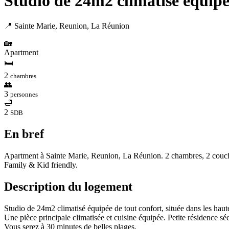
Studio de 24m2 climatisé équipée
📍 Sainte Marie, Reunion, La Réunion
🏡
Apartment
🛏
2
chambres
👥
3
personnes
🛁
2
SDB
En bref
Apartment à Sainte Marie, Reunion, La Réunion. 2 chambres, 2 couchage
Family & Kid friendly.
Description du logement
Studio de 24m2 climatisé équipée de tout confort, située dans les haute
Une pièce principale climatisée et cuisine équipée. Petite résidence sé
Vous serez à 30 minutes de belles plages.