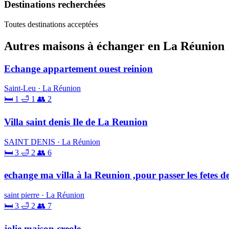
Destinations recherchées
Toutes destinations acceptées
Autres maisons à échanger en La Réunion
Echange appartement ouest reinion
Saint-Leu · La Réunion
🛏 1
🛁 1
👥 2
Villa saint denis Ile de La Reunion
SAINT DENIS · La Réunion
🛏 3
🛁 2
👥 6
echange ma villa à la Reunion ,pour passer les fetes d
saint pierre · La Réunion
🛏 3
🛁 2
👥 7
jolie maison creole