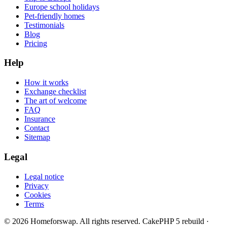
Europe school holidays
Pet-friendly homes
Testimonials
Blog
Pricing
Help
How it works
Exchange checklist
The art of welcome
FAQ
Insurance
Contact
Sitemap
Legal
Legal notice
Privacy
Cookies
Terms
© 2026 Homeforswap. All rights reserved.
CakePHP 5 rebuild ·