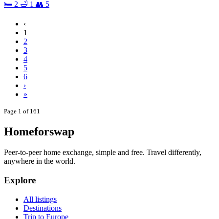
🛏 2
🛁 1
👥 5
‹
1
2
3
4
5
6
›
»
Page 1 of 161
Homeforswap
Peer-to-peer home exchange, simple and free. Travel differently,
anywhere in the world.
Explore
All listings
Destinations
Trip to Europe