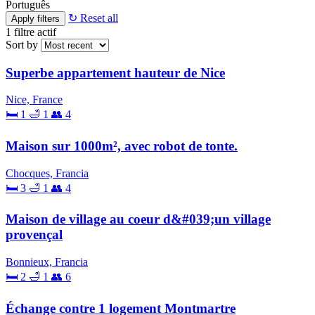
Português
↻ Reset all
Apply filters
1
filtre actif
Sort by
Superbe appartement hauteur de Nice
Nice, France
🛏 1
🛁 1
👥 4
Maison sur 1000m², avec robot de tonte.
Chocques, Francia
🛏 3
🛁 1
👥 4
Maison de village au coeur d&#039;un village
provençal
Bonnieux, Francia
🛏 2
🛁 1
👥 6
Échange contre 1 logement Montmartre