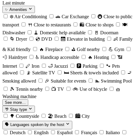
Last minute
✨
Amenities
❄️
Air Conditioning
🚗
Car Exchange
🚇
Close to public
transport
🍴
Close to restaurants
🛍️
Close to shops
🍽️
Dishwasher
🧹
Domestic help available
🚪
Doorman
🌀
Dryer
💿
DVD
🛗
Elevator in building
👶
Family
& Kid friendly
🔥
Fireplace
⛳️
Golf nearby
💪
Gym
💨
Hairdryer
♿️
Handicap accessible
🔥
Heating
📶
Internet
🪈
Iron
🛁
Jacuzzi
🅿️
Parking
🐾
Pets
allowed
📡
Satellite TV
🛏️
Sheets & towels included
🚬
Smoking allowed
🎉
Suitable for events
🏊
Swimming Pool
🎾
Tennis nearby
📺
TV
🚲
Use of bicycle
🧺
Washing machine
See more…
🌴
Stay type
🌳
Countryside
🏖️
Beach
🏙️
City
🗣️
Languages spoken by the host
Deutsch
English
Español
Français
Italiano