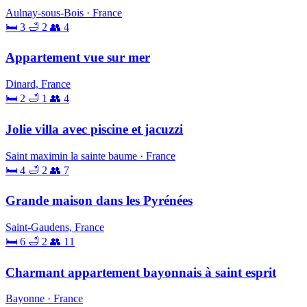
Aulnay-sous-Bois · France
🛏 3
🛁 2
👥 4
Appartement vue sur mer
Dinard, France
🛏 2
🛁 1
👥 4
Jolie villa avec piscine et jacuzzi
Saint maximin la sainte baume · France
🛏 4
🛁 2
👥 7
Grande maison dans les Pyrénées
Saint-Gaudens, France
🛏 6
🛁 2
👥 11
Charmant appartement bayonnais à saint esprit
Bayonne · France