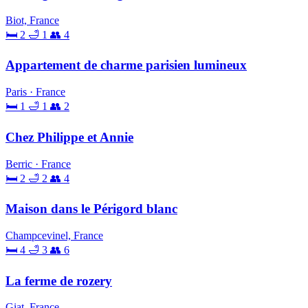
Biot, France
🛏 2
🛁 1
👥 4
Appartement de charme parisien lumineux
Paris · France
🛏 1
🛁 1
👥 2
Chez Philippe et Annie
Berric · France
🛏 2
🛁 2
👥 4
Maison dans le Périgord blanc
Champcevinel, France
🛏 4
🛁 3
👥 6
La ferme de rozery
Giat, France