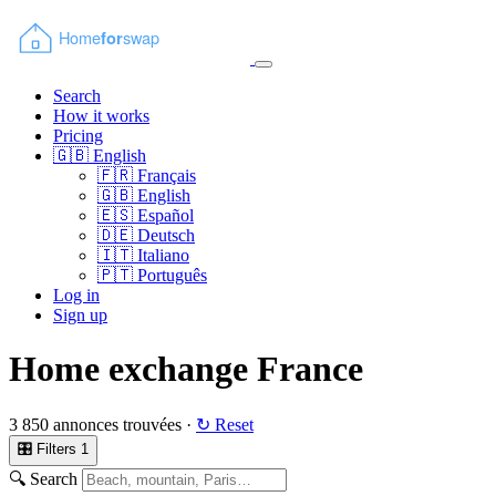
Search
How it works
Pricing
🇬🇧
English
🇫🇷
Français
🇬🇧
English
🇪🇸
Español
🇩🇪
Deutsch
🇮🇹
Italiano
🇵🇹
Português
Log in
Sign up
Home exchange France
3 850 annonces trouvées ·
↻ Reset
🎛 Filters
1
🔍 Search