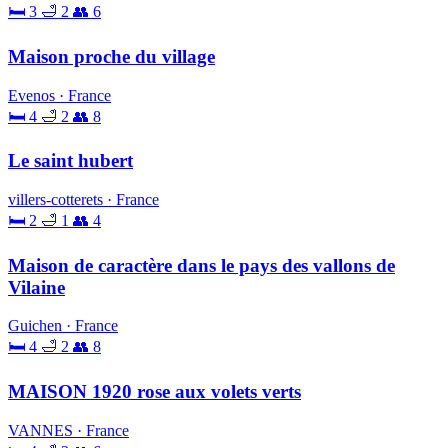
🛏 3
🛁 2
👥 6
Maison proche du village
Evenos · France
🛏 4
🛁 2
👥 8
Le saint hubert
villers-cotterets · France
🛏 2
🛁 1
👥 4
Maison de caractère dans le pays des vallons de
Vilaine
Guichen · France
🛏 4
🛁 2
👥 8
MAISON 1920 rose aux volets verts
VANNES · France