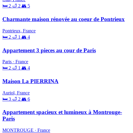
🛏 2
🛁 2
👥 5
Charmante maison rénovée au coeur de Pontrieux
Pontrieux, France
🛏 2
🛁 1
👥 4
Appartement 3 pieces au cour de Paris
Paris · France
🛏 2
🛁 1
👥 4
Maison La PIERRINA
Auriol, France
🛏 3
🛁 2
👥 6
Appartement spacieux et lumineux à Montrouge-
Paris
MONTROUGE · France