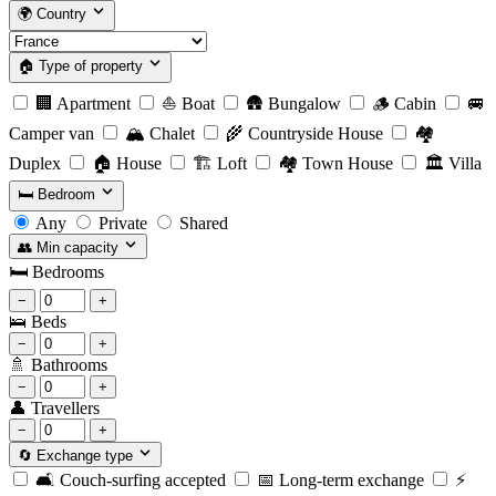
🌍
Country
🏠
Type of property
🏢
Apartment
⛵
Boat
🛖
Bungalow
🪵
Cabin
🚐
Camper van
🏔️
Chalet
🌾
Countryside House
🏘️
Duplex
🏠
House
🏗️
Loft
🏘️
Town House
🏛️
Villa
🛏️
Bedroom
Any
Private
Shared
👥
Min capacity
🛏️
Bedrooms
−
+
🛌
Beds
−
+
🚿
Bathrooms
−
+
👤
Travellers
−
+
🔄
Exchange type
🛋️
Couch-surfing accepted
📅
Long-term exchange
⚡️