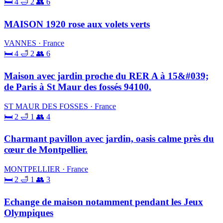
🛏 4
🛁 2
👥 6
MAISON 1920 rose aux volets verts
VANNES · France
🛏 4
🛁 2
👥 6
Maison avec jardin proche du RER A à 15&#039;
de Paris à St Maur des fossés 94100.
ST MAUR DES FOSSES · France
🛏 2
🛁 1
👥 4
Charmant pavillon avec jardin, oasis calme près du
cœur de Montpellier.
MONTPELLIER · France
🛏 2
🛁 1
👥 3
Echange de maison notamment pendant les Jeux
Olympiques