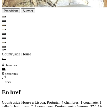
Précédent
Suivant
🏡
Countryside House
🛏
4
chambres
👥
8
personnes
🛁
1
SDB
En bref
Countryside House à Lisboa, Portugal. 4 chambres, 1 couchage, 1
salle de bain, jusqu’à 8 voyageurs. Équipements : Internet, TV, Air