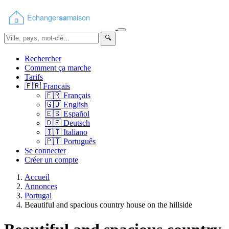
🔍
Rechercher
Comment ça marche
Tarifs
🇫🇷
Français
🇫🇷
Français
🇬🇧
English
🇪🇸
Español
🇩🇪
Deutsch
🇮🇹
Italiano
🇵🇹
Português
Se connecter
Créer un compte
Accueil
Annonces
Portugal
Beautiful and spacious country house on the hillside