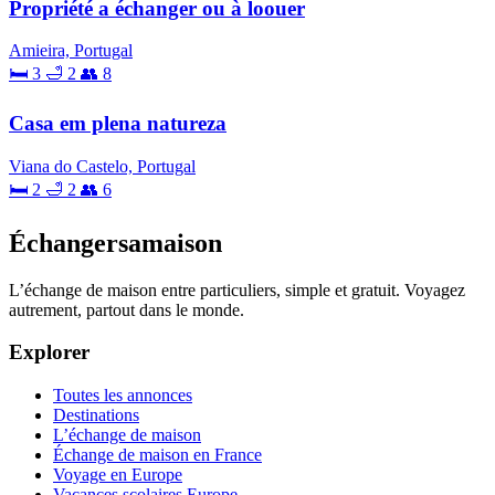
Propriété a échanger ou à loouer
Amieira, Portugal
🛏 3
🛁 2
👥 8
Casa em plena natureza
Viana do Castelo, Portugal
🛏 2
🛁 2
👥 6
Échangersamaison
L’échange de maison entre particuliers, simple et gratuit. Voyagez
autrement, partout dans le monde.
Explorer
Toutes les annonces
Destinations
L’échange de maison
Échange de maison en France
Voyage en Europe
Vacances scolaires Europe