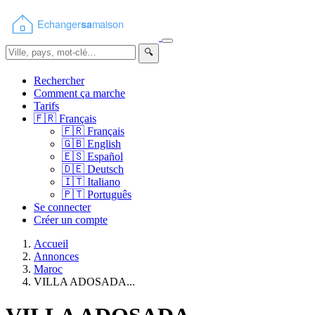
🔍
Rechercher
Comment ça marche
Tarifs
🇫🇷
Français
🇫🇷
Français
🇬🇧
English
🇪🇸
Español
🇩🇪
Deutsch
🇮🇹
Italiano
🇵🇹
Português
Se connecter
Créer un compte
Accueil
Annonces
Maroc
VILLA ADOSADA...