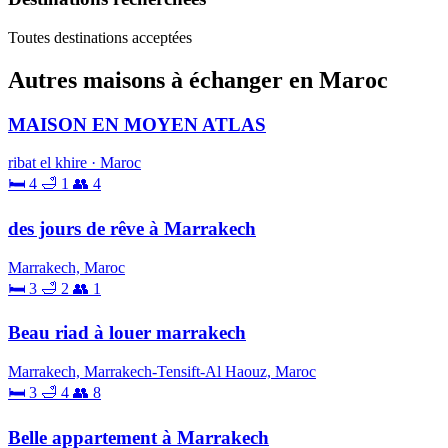
Toutes destinations acceptées
Autres maisons à échanger en Maroc
MAISON EN MOYEN ATLAS
ribat el khire · Maroc
🛏 4
🛁 1
👥 4
des jours de rêve à Marrakech
Marrakech, Maroc
🛏 3
🛁 2
👥 1
Beau riad à louer marrakech
Marrakech, Marrakech-Tensift-Al Haouz, Maroc
🛏 3
🛁 4
👥 8
Belle appartement à Marrakech