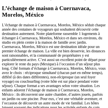
L’échange de maison à Cuernavaca,
Morelos, México
L’échange de maison à Cuernavaca, Morelos, México séduit chaque
année des centaines de voyageurs qui souhaitent découvrir cette
destination autrement. Notre plateforme rassemble 1 logements à
échanger à Cuernavaca, Morelos, México et dans ses environs, du
studio en plein centre à la maison de famille avec jardin.
Cuernavaca, Morelos, México est une destination idéale pour un
premier échange de maison. La ville est bien desservie, les distances
sont raisonnables, et la communauté de propriétaires y est
particulièrement active. C’est aussi un excellent point de départ pour
explorer le reste du pays (Mexique) à l’occasion d’un séjour plus
long. Côté formats d’échange à Cuernavaca, Morelos, México, vous
avez le choix : réciproque simultané (chacun part en même temps),
différé (à des dates différentes), non-réciproque (un seul foyer
voyage) ou couchsurfing (votre hôte est sur place pendant votre
séjour). Chaque format a ses avantages selon votre situation. Les
enfants adorent l’échange de maison à Cuernavaca, Morelos,
México : ils découvrent une autre chambre, d’autres jouets, parfois
un jardin ou une piscine. Pour eux, c’est une véritable aventure, et
l’occasion de découvrir un autre mode de vie familial. Les hôtes
laissent souvent des indications pour les activités enfants du coin.