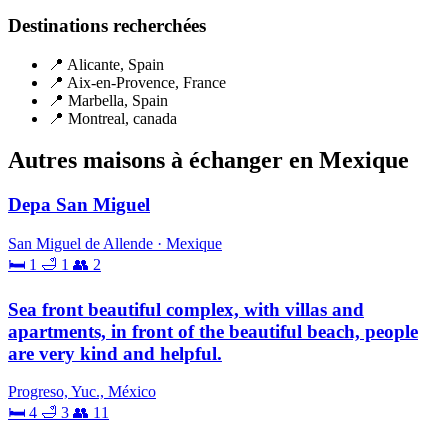
Destinations recherchées
📍 Alicante, Spain
📍 Aix-en-Provence, France
📍 Marbella, Spain
📍 Montreal, canada
Autres maisons à échanger en Mexique
Depa San Miguel
San Miguel de Allende · Mexique
🛏 1
🛁 1
👥 2
Sea front beautiful complex, with villas and
apartments, in front of the beautiful beach, people
are very kind and helpful.
Progreso, Yuc., México
🛏 4
🛁 3
👥 11