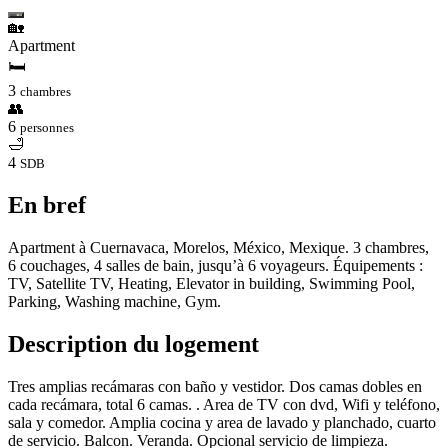
🏡
Apartment
🛏
3
chambres
👥
6
personnes
🛁
4
SDB
En bref
Apartment à Cuernavaca, Morelos, México, Mexique. 3 chambres,
6 couchages, 4 salles de bain, jusqu’à 6 voyageurs. Équipements :
TV, Satellite TV, Heating, Elevator in building, Swimming Pool,
Parking, Washing machine, Gym.
Description du logement
Tres amplias recámaras con baño y vestidor. Dos camas dobles en
cada recámara, total 6 camas. . Area de TV con dvd, Wifi y teléfono,
sala y comedor. Amplia cocina y area de lavado y planchado, cuarto
de servicio. Balcon. Veranda. Opcional servicio de limpieza.