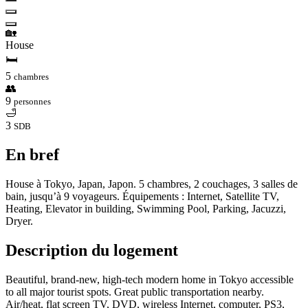
🏡
House
🛏
5
chambres
👥
9
personnes
🛁
3
SDB
En bref
House à Tokyo, Japan, Japon. 5 chambres, 2 couchages, 3 salles de
bain, jusqu’à 9 voyageurs. Équipements : Internet, Satellite TV,
Heating, Elevator in building, Swimming Pool, Parking, Jacuzzi,
Dryer.
Description du logement
Beautiful, brand-new, high-tech modern home in Tokyo accessible
to all major tourist spots. Great public transportation nearby.
Air/heat, flat screen TV, DVD, wireless Internet, computer, PS3,