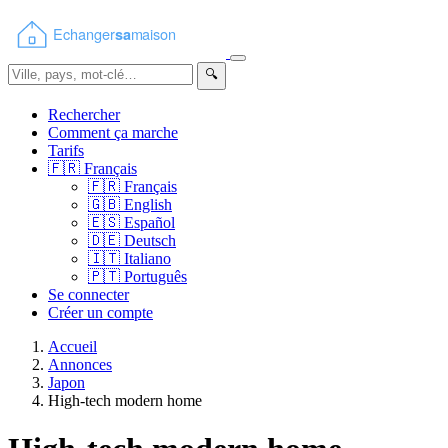
🔍
Rechercher
Comment ça marche
Tarifs
🇫🇷
Français
🇫🇷
Français
🇬🇧
English
🇪🇸
Español
🇩🇪
Deutsch
🇮🇹
Italiano
🇵🇹
Português
Se connecter
Créer un compte
Accueil
Annonces
Japon
High-tech modern home