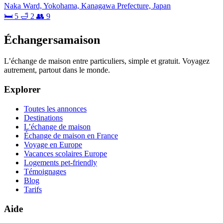
Naka Ward, Yokohama, Kanagawa Prefecture, Japan
🛏 5
🛁 2
👥 9
Échangersamaison
L’échange de maison entre particuliers, simple et gratuit. Voyagez
autrement, partout dans le monde.
Explorer
Toutes les annonces
Destinations
L’échange de maison
Échange de maison en France
Voyage en Europe
Vacances scolaires Europe
Logements pet-friendly
Témoignages
Blog
Tarifs
Aide