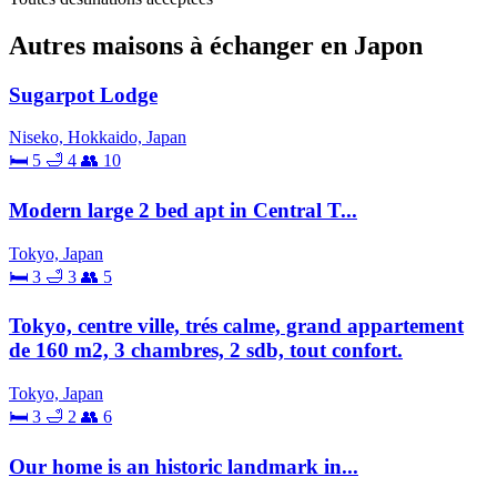
Autres maisons à échanger en Japon
Sugarpot Lodge
Niseko, Hokkaido, Japan
🛏 5
🛁 4
👥 10
Modern large 2 bed apt in Central T...
Tokyo, Japan
🛏 3
🛁 3
👥 5
Tokyo, centre ville, trés calme, grand appartement
de 160 m2, 3 chambres, 2 sdb, tout confort.
Tokyo, Japan
🛏 3
🛁 2
👥 6
Our home is an historic landmark in...