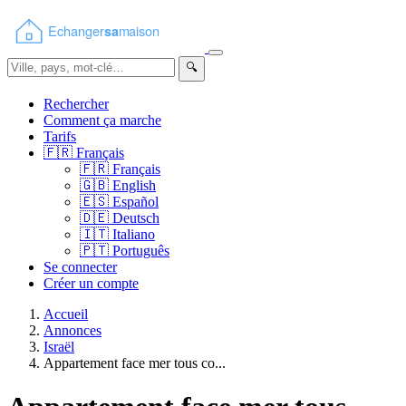
🔍
Rechercher
Comment ça marche
Tarifs
🇫🇷
Français
🇫🇷
Français
🇬🇧
English
🇪🇸
Español
🇩🇪
Deutsch
🇮🇹
Italiano
🇵🇹
Português
Se connecter
Créer un compte
Accueil
Annonces
Israël
Appartement face mer tous co...