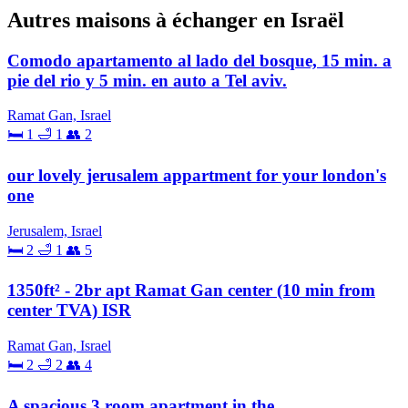
Autres maisons à échanger en Israël
Comodo apartamento al lado del bosque, 15 min. a
pie del rio y 5 min. en auto a Tel aviv.
Ramat Gan, Israel
🛏 1
🛁 1
👥 2
our lovely jerusalem appartment for your london's
one
Jerusalem, Israel
🛏 2
🛁 1
👥 5
1350ft² - 2br apt Ramat Gan center (10 min from
center TVA) ISR
Ramat Gan, Israel
🛏 2
🛁 2
👥 4
A spacious 3 room apartment in the ...