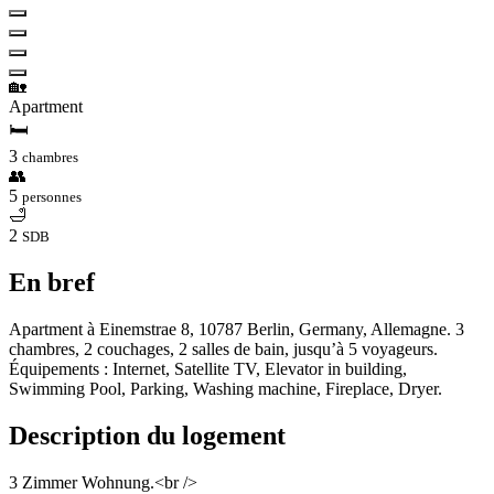
🏡
Apartment
🛏
3
chambres
👥
5
personnes
🛁
2
SDB
En bref
Apartment à Einemstrae 8, 10787 Berlin, Germany, Allemagne. 3
chambres, 2 couchages, 2 salles de bain, jusqu’à 5 voyageurs.
Équipements : Internet, Satellite TV, Elevator in building,
Swimming Pool, Parking, Washing machine, Fireplace, Dryer.
Description du logement
3 Zimmer Wohnung.<br />