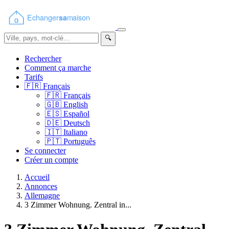
🔍
Rechercher
Comment ça marche
Tarifs
🇫🇷
Français
🇫🇷
Français
🇬🇧
English
🇪🇸
Español
🇩🇪
Deutsch
🇮🇹
Italiano
🇵🇹
Português
Se connecter
Créer un compte
Accueil
Annonces
Allemagne
3 Zimmer Wohnung. Zentral in...