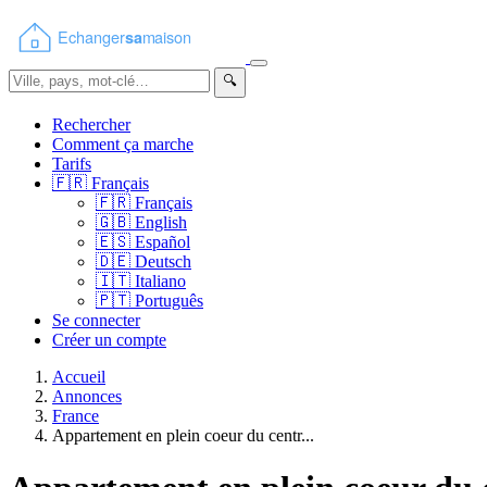
🔍
Rechercher
Comment ça marche
Tarifs
🇫🇷
Français
🇫🇷
Français
🇬🇧
English
🇪🇸
Español
🇩🇪
Deutsch
🇮🇹
Italiano
🇵🇹
Português
Se connecter
Créer un compte
Accueil
Annonces
France
Appartement en plein coeur du centr...