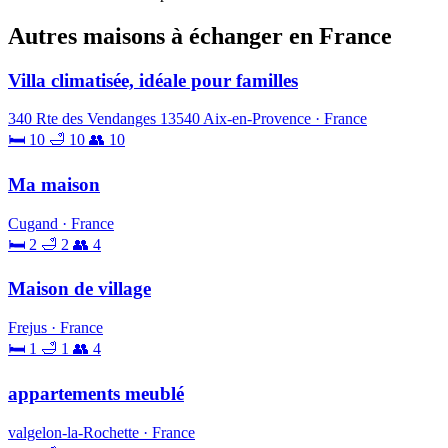
Autres maisons à échanger en France
Villa climatisée, idéale pour familles
340 Rte des Vendanges 13540 Aix-en-Provence · France
🛏 10
🛁 10
👥 10
Ma maison
Cugand · France
🛏 2
🛁 2
👥 4
Maison de village
Frejus · France
🛏 1
🛁 1
👥 4
appartements meublé
valgelon-la-Rochette · France