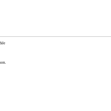
iée
son.