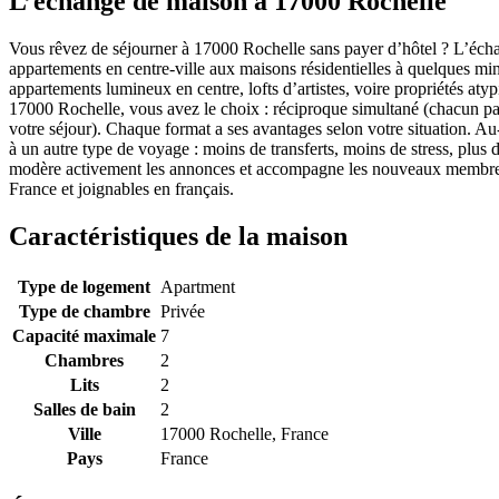
L’échange de maison à 17000 Rochelle
Vous rêvez de séjourner à 17000 Rochelle sans payer d’hôtel ? L’écha
appartements en centre-ville aux maisons résidentielles à quelques min
appartements lumineux en centre, lofts d’artistes, voire propriétés at
17000 Rochelle, vous avez le choix : réciproque simultané (chacun par
votre séjour). Chaque format a ses avantages selon votre situation. 
à un autre type de voyage : moins de transferts, moins de stress, plus
modère activement les annonces et accompagne les nouveaux membres 
France et joignables en français.
Caractéristiques de la maison
Type de logement
Apartment
Type de chambre
Privée
Capacité maximale
7
Chambres
2
Lits
2
Salles de bain
2
Ville
17000 Rochelle, France
Pays
France