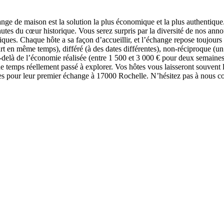
nge de maison est la solution la plus économique et la plus authentiq
utes du cœur historique. Vous serez surpris par la diversité de nos ann
ypiques. Chaque hôte a sa façon d’accueillir, et l’échange repose toujou
t en même temps), différé (à des dates différentes), non-réciproque (un
Au-delà de l’économie réalisée (entre 1 500 et 3 000 € pour deux semain
 de temps réellement passé à explorer. Vos hôtes vous laisseront souvent 
pour leur premier échange à 17000 Rochelle. N’hésitez pas à nous con