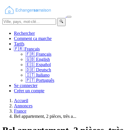
🔍
Rechercher
Comment ça marche
Tarifs
🇫🇷
Français
🇫🇷
Français
🇬🇧
English
🇪🇸
Español
🇩🇪
Deutsch
🇮🇹
Italiano
🇵🇹
Português
Se connecter
Créer un compte
Accueil
Annonces
France
Bel appartement, 2 pièces, très a...