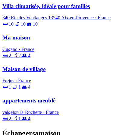
Villa climatisée, idéale pour familles
340 Rte des Vendanges 13540 Aix-en-Provence · France
🛏 10
🛁 10
👥 10
Ma maison
Cugand · France
🛏 2
🛁 2
👥 4
Maison de village
Frejus · France
🛏 1
🛁 1
👥 4
appartements meublé
valgelon-la-Rochette · France
🛏 2
🛁 1
👥 4
Échangersamaison