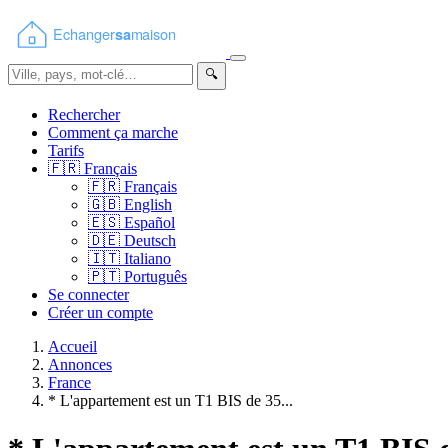
🔍
Rechercher
Comment ça marche
Tarifs
🇫🇷
Français
🇫🇷
Français
🇬🇧
English
🇪🇸
Español
🇩🇪
Deutsch
🇮🇹
Italiano
🇵🇹
Português
Se connecter
Créer un compte
Accueil
Annonces
France
* L'appartement est un T1 BIS de 35...