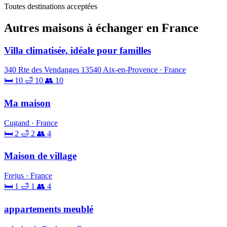
Toutes destinations acceptées
Autres maisons à échanger en France
Villa climatisée, idéale pour familles
340 Rte des Vendanges 13540 Aix-en-Provence · France
🛏 10
🛁 10
👥 10
Ma maison
Cugand · France
🛏 2
🛁 2
👥 4
Maison de village
Frejus · France
🛏 1
🛁 1
👥 4
appartements meublé