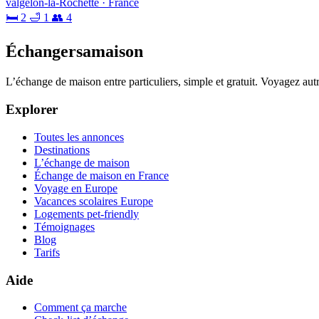
valgelon-la-Rochette · France
🛏 2
🛁 1
👥 4
Échangersamaison
L’échange de maison entre particuliers, simple et gratuit. Voyagez au
Explorer
Toutes les annonces
Destinations
L’échange de maison
Échange de maison en France
Voyage en Europe
Vacances scolaires Europe
Logements pet-friendly
Témoignages
Blog
Tarifs
Aide
Comment ça marche