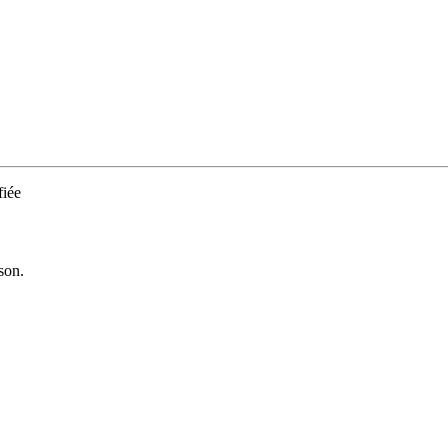
iée
son.