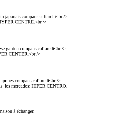
din japonais compans caffarelli<br />
és : HYPER CENTRE.<br />
se garden compans caffarelli<br />
 HYPER CENTER.<br />
 japonés compans caffarelli<br />
glesias, los mercados: HIPER CENTRO.
 maison à échanger.