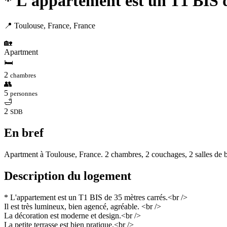
* L'appartement est un T1 BIS d
📍 Toulouse, France, France
🏡
Apartment
🛏
2
chambres
👥
5
personnes
🛁
2
SDB
En bref
Apartment à Toulouse, France. 2 chambres, 2 couchages, 2 salles de b
Description du logement
* L'appartement est un T1 BIS de 35 mètres carrés.<br />
Il est très lumineux, bien agencé, agréable. <br />
La décoration est moderne et design.<br />
La petite terrasse est bien pratique.<br />