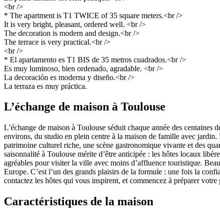
<br />
* The apartment is T1 TWICE of 35 square meters.<br />
It is very bright, pleasant, ordered well. <br />
The decoration is modern and design.<br />
The terrace is very practical.<br />
<br />
* El apartamento es T1 BIS de 35 metros cuadrados.<br />
Es muy luminoso, bien ordenado, agradable. <br />
La decoración es moderna y diseño.<br />
La terraza es muy práctica.
L’échange de maison à Toulouse
L’échange de maison à Toulouse séduit chaque année des centaines de 
environs, du studio en plein centre à la maison de famille avec jardin
patrimoine culturel riche, une scène gastronomique vivante et des quar
saisonnalité à Toulouse mérite d’être anticipée : les hôtes locaux libè
agréables pour visiter la ville avec moins d’affluence touristique. B
Europe. C’est l’un des grands plaisirs de la formule : une fois la con
contactez les hôtes qui vous inspirent, et commencez à préparer votre 
Caractéristiques de la maison