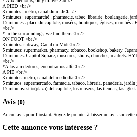
* Aux alentours, on y trouve :<br />
A PIED <br />
3 minutes : métro, canal du midi<br />
5 minutes : supermarché , pharmacie, tabac, librairie, boulangerie, jar
15 minutes : place du capitole, musées, boutiques, églises, march
<br />
* In the surroundings, we find there:<br />
ON FOOT <br />
3 minutes: subway, Canal du Midi<br />
5 minutes: supermarket, pharmacy, tobacco, bookshop, bakery, Japane
15 minutes: Capitol Square, museums, shops, churches, markets:
<br />
*A los alrededores, encontramos allí:<br />
A PIE <br />
3 minutos: metro, canal del mediodía<br />
5 minutos: supermercado, farmacia, tabaco, librería, panadería, jardín
15 minutos: sitio(plaza) del capitole, los museos, las tiendas, las i
Avis
(0)
Aucun avis pour l’instant. Soyez le premier à laisser un avis sur cette
Cette annonce vous intéresse ?