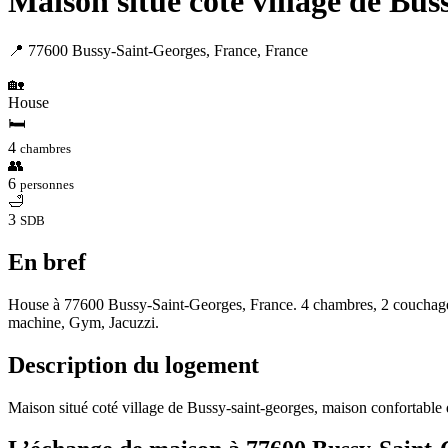
Maison situé coté village de Buss
📍 77600 Bussy-Saint-Georges, France, France
🏡
House
🛏
4
chambres
👥
6
personnes
🛁
3
SDB
En bref
House à 77600 Bussy-Saint-Georges, France. 4 chambres, 2 couchages,
machine, Gym, Jacuzzi.
Description du logement
Maison situé coté village de Bussy-saint-georges, maison confortable 