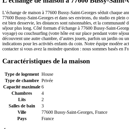
L’échange de maison à 77600 Bussy-Saint-
L’échange de maison à 77600 Bussy-Saint-Georges séduit chaque année
77600 Bussy-Saint-Georges et dans ses environs, du studio en plein c
est bien desservie, les distances sont raisonnables, et la communauté de
séjour plus long. Côté formats d’échange à 77600 Bussy-Saint-Georges,
voyage) ou couchsurfing (votre hôte est sur place pendant votre séjou
découvrent une autre chambre, d’autres jouets, parfois un jardin ou une
indications pour les activités enfants du coin. Notre équipe modère
contacter si vous avez la moindre question : nous sommes basés en Fra
Caractéristiques de la maison
Type de logement
House
Type de chambre
Privée
Capacité maximale
6
Chambres
4
Lits
2
Salles de bain
3
Ville
77600 Bussy-Saint-Georges, France
Pays
France