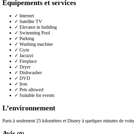
Équipements et services
✓
Internet
✓
Satellite TV
✓
Elevator in building
✓
Swimming Pool
✓
Parking
✓
Washing machine
✓
Gym
✓
Jacuzzi
✓
Fireplace
✓
Dryer
✓
Dishwasher
✓
DVD
✓
Iron
✓
Pets allowed
✓
Suitable for events
L’environnement
Paris à seulement 25 kilomètres et Disney à quelques minutes de voit
Avis
(0)