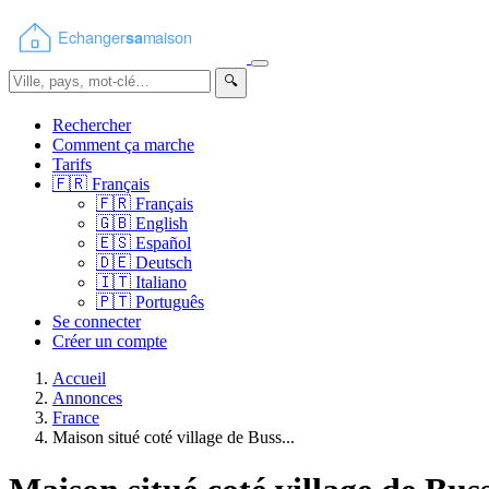
🔍
Rechercher
Comment ça marche
Tarifs
🇫🇷
Français
🇫🇷
Français
🇬🇧
English
🇪🇸
Español
🇩🇪
Deutsch
🇮🇹
Italiano
🇵🇹
Português
Se connecter
Créer un compte
Accueil
Annonces
France
Maison situé coté village de Buss...