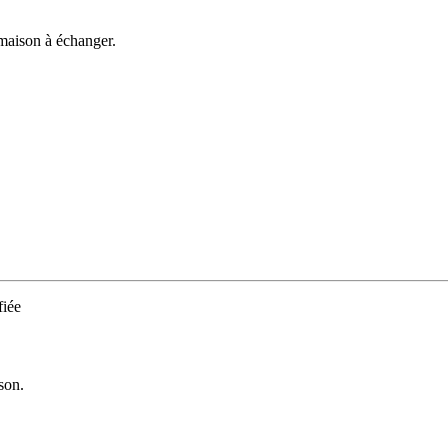
 maison à échanger.
iée
son.