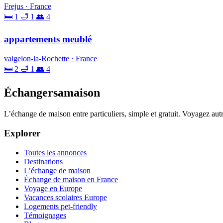
Frejus · France
🛏 1
🛁 1
👥 4
appartements meublé
valgelon-la-Rochette · France
🛏 2
🛁 1
👥 4
Échangersamaison
L’échange de maison entre particuliers, simple et gratuit. Voyagez au
Explorer
Toutes les annonces
Destinations
L’échange de maison
Échange de maison en France
Voyage en Europe
Vacances scolaires Europe
Logements pet-friendly
Témoignages