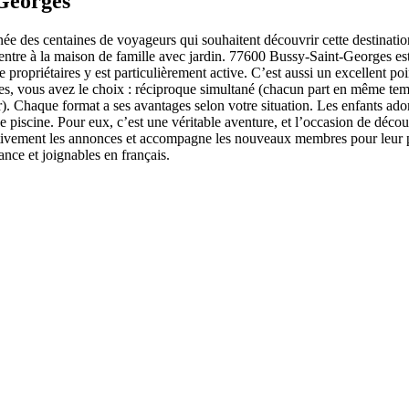
Georges
 des centaines de voyageurs qui souhaitent découvrir cette destinatio
entre à la maison de famille avec jardin. 77600 Bussy-Saint-Georges est
 propriétaires y est particulièrement active. C’est aussi un excellent po
 vous avez le choix : réciproque simultané (chacun part en même temps)
r). Chaque format a ses avantages selon votre situation. Les enfants ad
 piscine. Pour eux, c’est une véritable aventure, et l’occasion de décou
 activement les annonces et accompagne les nouveaux membres pour leu
nce et joignables en français.