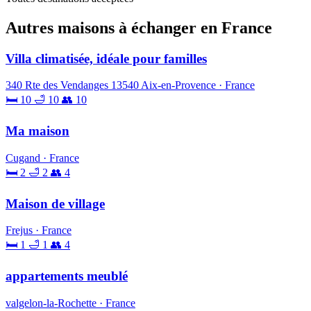
Autres maisons à échanger en France
Villa climatisée, idéale pour familles
340 Rte des Vendanges 13540 Aix-en-Provence · France
🛏 10
🛁 10
👥 10
Ma maison
Cugand · France
🛏 2
🛁 2
👥 4
Maison de village
Frejus · France
🛏 1
🛁 1
👥 4
appartements meublé
valgelon-la-Rochette · France