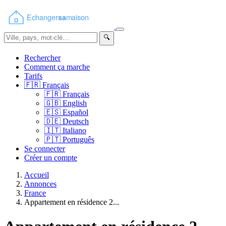
🔍
Rechercher
Comment ça marche
Tarifs
🇫🇷
Français
🇫🇷
Français
🇬🇧
English
🇪🇸
Español
🇩🇪
Deutsch
🇮🇹
Italiano
🇵🇹
Português
Se connecter
Créer un compte
Accueil
Annonces
France
Appartement en résidence 2...