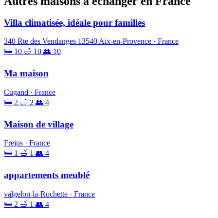
Autres maisons à échanger en France
Villa climatisée, idéale pour familles
340 Rte des Vendanges 13540 Aix-en-Provence · France
🛏 10
🛁 10
👥 10
Ma maison
Cugand · France
🛏 2
🛁 2
👥 4
Maison de village
Frejus · France
🛏 1
🛁 1
👥 4
appartements meublé
valgelon-la-Rochette · France
🛏 2
🛁 1
👥 4