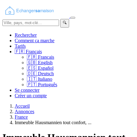
🔍
Rechercher
Comment ça marche
Tarifs
🇫🇷
Français
🇫🇷
Français
🇬🇧
English
🇪🇸
Español
🇩🇪
Deutsch
🇮🇹
Italiano
🇵🇹
Português
Se connecter
Créer un compte
Accueil
Annonces
France
Immeuble Hausmannien tout confort, ...