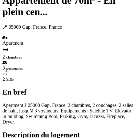
Appartement de 70m² - En
plein cen...
📍 05000 Gap, France, France
🏡
Apartment
🛏
2
chambres
👥
3
personnes
🛁
2
SDB
En bref
Apartment à 05000 Gap, France. 2 chambres, 2 couchages, 2 salles
de bain, jusqu’à 3 voyageurs. Équipements : Satellite TV, Elevator
in building, Swimming Pool, Parking, Gym, Jacuzzi, Fireplace,
Dryer.
Description du logement