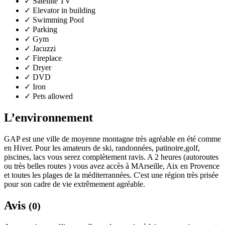
✓
Satellite TV
✓
Elevator in building
✓
Swimming Pool
✓
Parking
✓
Gym
✓
Jacuzzi
✓
Fireplace
✓
Dryer
✓
DVD
✓
Iron
✓
Pets allowed
L’environnement
GAP est une ville de moyenne montagne très agréable en été comme
en Hiver. Pour les amateurs de ski, randonnées, patinoire,golf,
piscines, lacs vous serez complètement ravis. A 2 heures (autoroutes
ou très belles routes ) vous avez accès à MArseille, Aix en Provence
et toutes les plages de la méditerrannées. C'est une région très prisée
pour son cadre de vie extrêmement agréable.
Avis
(0)