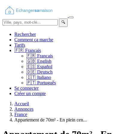
🔍
Rechercher
Comment ça marche
Tarifs
🇫🇷
Français
🇫🇷
Français
🇬🇧
English
🇪🇸
Español
🇩🇪
Deutsch
🇮🇹
Italiano
🇵🇹
Português
Se connecter
Créer un compte
Accueil
Annonces
France
Appartement de 70m² - En plein cen...