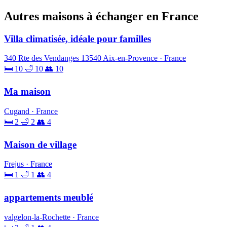
Autres maisons à échanger en France
Villa climatisée, idéale pour familles
340 Rte des Vendanges 13540 Aix-en-Provence · France
🛏 10
🛁 10
👥 10
Ma maison
Cugand · France
🛏 2
🛁 2
👥 4
Maison de village
Frejus · France
🛏 1
🛁 1
👥 4
appartements meublé
valgelon-la-Rochette · France