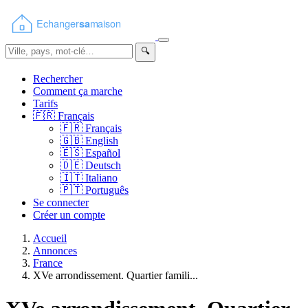
🔍
Rechercher
Comment ça marche
Tarifs
🇫🇷
Français
🇫🇷
Français
🇬🇧
English
🇪🇸
Español
🇩🇪
Deutsch
🇮🇹
Italiano
🇵🇹
Português
Se connecter
Créer un compte
Accueil
Annonces
France
XVe arrondissement. Quartier famili...