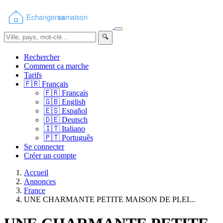
🔍
Rechercher
Comment ça marche
Tarifs
🇫🇷
Français
🇫🇷
Français
🇬🇧
English
🇪🇸
Español
🇩🇪
Deutsch
🇮🇹
Italiano
🇵🇹
Português
Se connecter
Créer un compte
Accueil
Annonces
France
UNE CHARMANTE PETITE MAISON DE PLEI...