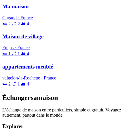
Ma maison
Cugand · France
🛏 2
🛁 2
👥 4
Maison de village
Frejus · France
🛏 1
🛁 1
👥 4
appartements meublé
valgelon-la-Rochette · France
🛏 2
🛁 1
👥 4
Échangersamaison
L’échange de maison entre particuliers, simple et gratuit. Voyagez
autrement, partout dans le monde.
Explorer