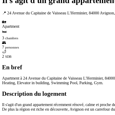
Il s'agit d'un grand appartemen
📍 24 Avenue du Capitaine de Vaisseau L'Herminier, 84000 Avignon,
🏡
Apartment
🛏
3
chambres
👥
7
personnes
🛁
2
SDB
En bref
Apartment à 24 Avenue du Capitaine de Vaisseau L'Herminier, 84000 Av
Heating, Elevator in building, Swimming Pool, Parking, Gym.
Description du logement
Il s'agit d'un grand appartement récemment rénové, calme et proche de t
De plus la région est riche en découverte, Avignon est un carrefour d