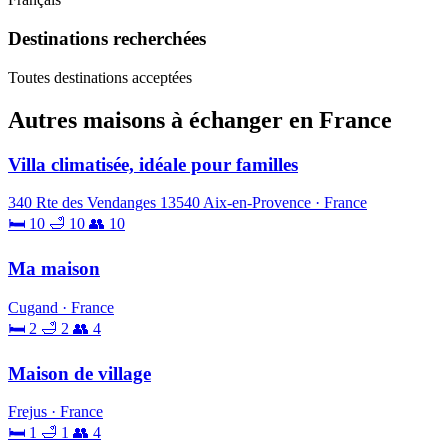
Destinations recherchées
Toutes destinations acceptées
Autres maisons à échanger en France
Villa climatisée, idéale pour familles
340 Rte des Vendanges 13540 Aix-en-Provence · France
🛏 10
🛁 10
👥 10
Ma maison
Cugand · France
🛏 2
🛁 2
👥 4
Maison de village
Frejus · France
🛏 1
🛁 1
👥 4