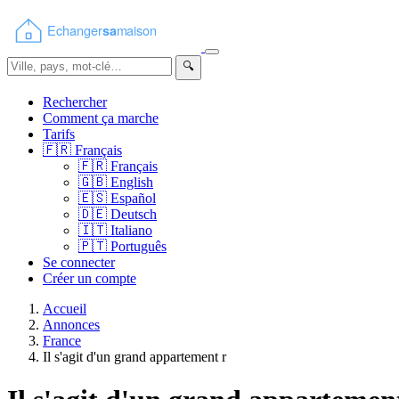
🔍
Rechercher
Comment ça marche
Tarifs
🇫🇷
Français
🇫🇷
Français
🇬🇧
English
🇪🇸
Español
🇩🇪
Deutsch
🇮🇹
Italiano
🇵🇹
Português
Se connecter
Créer un compte
Accueil
Annonces
France
Il s'agit d'un grand appartement r