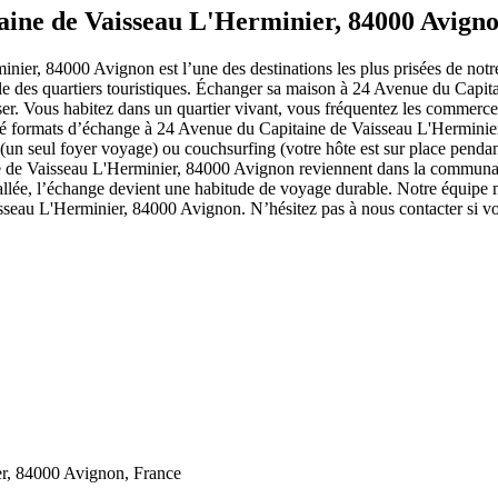
aine de Vaisseau L'Herminier, 84000 Avign
nier, 84000 Avignon est l’une des destinations les plus prisées de no
ule des quartiers touristiques. Échanger sa maison à 24 Avenue du Capit
oser. Vous habitez dans un quartier vivant, vous fréquentez les commerc
ôté formats d’échange à 24 Avenue du Capitaine de Vaisseau L'Herminie
 (un seul foyer voyage) ou couchsurfing (votre hôte est sur place pendan
e Vaisseau L'Herminier, 84000 Avignon reviennent dans la communauté 
installée, l’échange devient une habitude de voyage durable. Notre équ
seau L'Herminier, 84000 Avignon. N’hésitez pas à nous contacter si vo
er, 84000 Avignon, France