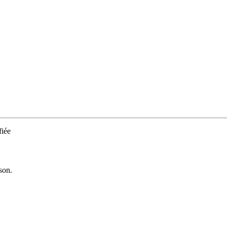
iée
son.