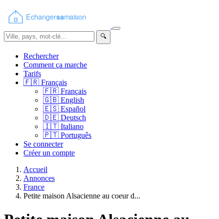
🔍
Rechercher
Comment ça marche
Tarifs
🇫🇷
Français
🇫🇷
Français
🇬🇧
English
🇪🇸
Español
🇩🇪
Deutsch
🇮🇹
Italiano
🇵🇹
Português
Se connecter
Créer un compte
Accueil
Annonces
France
Petite maison Alsacienne au coeur d...