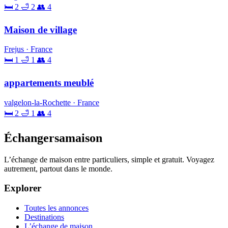
🛏 2
🛁 2
👥 4
Maison de village
Frejus · France
🛏 1
🛁 1
👥 4
appartements meublé
valgelon-la-Rochette · France
🛏 2
🛁 1
👥 4
Échangersamaison
L’échange de maison entre particuliers, simple et gratuit. Voyagez
autrement, partout dans le monde.
Explorer
Toutes les annonces
Destinations
L’échange de maison