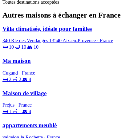
Toutes destinations acceptées
Autres maisons à échanger en France
Villa climatisée, idéale pour familles
340 Rte des Vendanges 13540 Aix-en-Provence · France
🛏 10
🛁 10
👥 10
Ma maison
Cugand · France
🛏 2
🛁 2
👥 4
Maison de village
Frejus · France
🛏 1
🛁 1
👥 4
appartements meublé
valgelon-la-Rochette · France