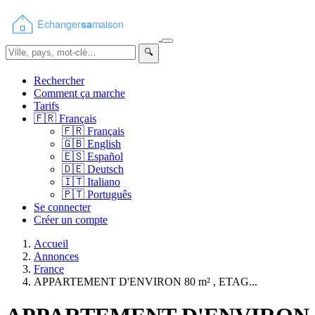
🔍
Rechercher
Comment ça marche
Tarifs
🇫🇷
Français
🇫🇷
Français
🇬🇧
English
🇪🇸
Español
🇩🇪
Deutsch
🇮🇹
Italiano
🇵🇹
Português
Se connecter
Créer un compte
Accueil
Annonces
France
APPARTEMENT D'ENVIRON 80 m² , ETAG...