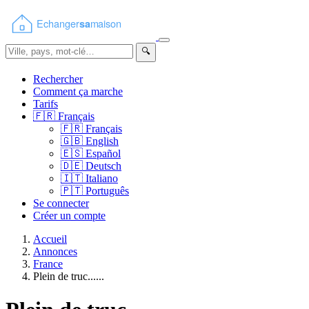
🔍
Rechercher
Comment ça marche
Tarifs
🇫🇷
Français
🇫🇷
Français
🇬🇧
English
🇪🇸
Español
🇩🇪
Deutsch
🇮🇹
Italiano
🇵🇹
Português
Se connecter
Créer un compte
Accueil
Annonces
France
Plein de truc......