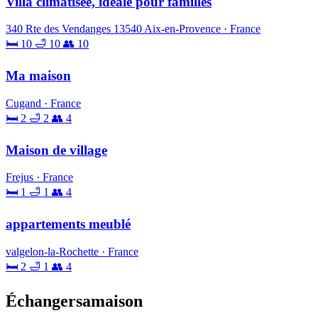
Villa climatisée, idéale pour familles
340 Rte des Vendanges 13540 Aix-en-Provence · France
🛏 10
🛁 10
👥 10
Ma maison
Cugand · France
🛏 2
🛁 2
👥 4
Maison de village
Frejus · France
🛏 1
🛁 1
👥 4
appartements meublé
valgelon-la-Rochette · France
🛏 2
🛁 1
👥 4
Échangersamaison