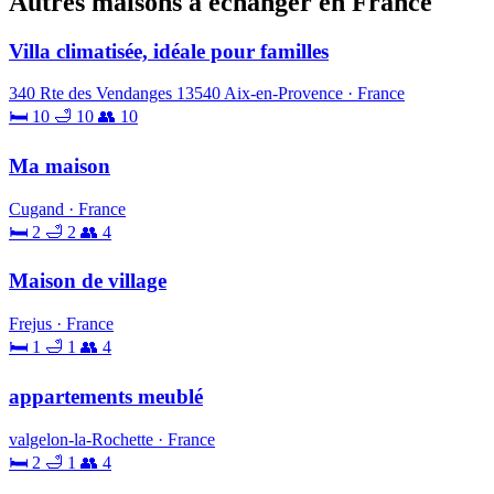
Autres maisons à échanger en France
Villa climatisée, idéale pour familles
340 Rte des Vendanges 13540 Aix-en-Provence · France
🛏 10
🛁 10
👥 10
Ma maison
Cugand · France
🛏 2
🛁 2
👥 4
Maison de village
Frejus · France
🛏 1
🛁 1
👥 4
appartements meublé
valgelon-la-Rochette · France
🛏 2
🛁 1
👥 4