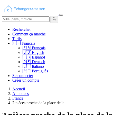
🔍
Rechercher
Comment ça marche
Tarifs
🇫🇷
Français
🇫🇷
Français
🇬🇧
English
🇪🇸
Español
🇩🇪
Deutsch
🇮🇹
Italiano
🇵🇹
Português
Se connecter
Créer un compte
Accueil
Annonces
France
2 pièces proche de la place de la ...