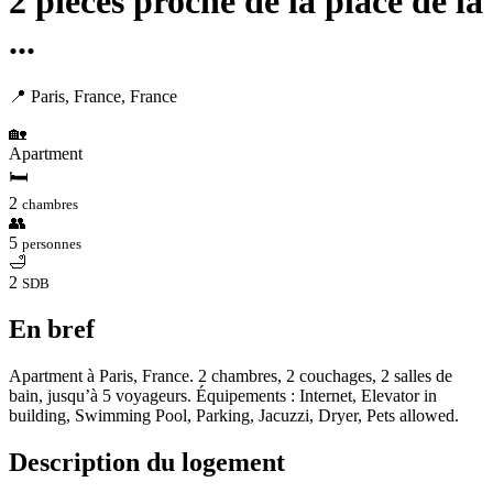
2 pièces proche de la place de la
...
📍 Paris, France, France
🏡
Apartment
🛏
2
chambres
👥
5
personnes
🛁
2
SDB
En bref
Apartment à Paris, France. 2 chambres, 2 couchages, 2 salles de
bain, jusqu’à 5 voyageurs. Équipements : Internet, Elevator in
building, Swimming Pool, Parking, Jacuzzi, Dryer, Pets allowed.
Description du logement