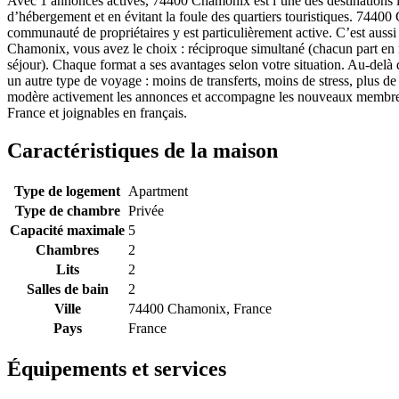
Avec 1 annonces actives, 74400 Chamonix est l’une des destinations l
d’hébergement et en évitant la foule des quartiers touristiques. 74400 
communauté de propriétaires y est particulièrement active. C’est aussi
Chamonix, vous avez le choix : réciproque simultané (chacun part en m
séjour). Chaque format a ses avantages selon votre situation. Au-del
un autre type de voyage : moins de transferts, moins de stress, plus d
modère activement les annonces et accompagne les nouveaux membres 
France et joignables en français.
Caractéristiques de la maison
Type de logement
Apartment
Type de chambre
Privée
Capacité maximale
5
Chambres
2
Lits
2
Salles de bain
2
Ville
74400 Chamonix, France
Pays
France
Équipements et services