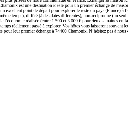
es plus prisées de notre communauté en France. Échanger sa maison ici
Chamonix est une destination idéale pour un premier échange de maison. L
 un excellent point de départ pour explorer le reste du pays (France) à
ême temps), différé (à des dates différentes), non-réciproque (un seul 
à de l’économie réalisée (entre 1 500 et 3 000 € pour deux semaines en
e temps réellement passé à explorer. Vos hôtes vous laisseront souvent l
pour leur premier échange à 74400 Chamonix. N’hésitez pas à nous co