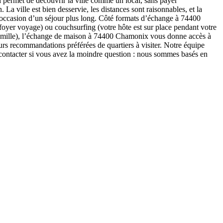
 permet de découvrir la ville comme un local, sans payer
a ville est bien desservie, les distances sont raisonnables, et la
 l’occasion d’un séjour plus long. Côté formats d’échange à 74400
foyer voyage) ou couchsurfing (votre hôte est sur place pendant votre
 famille), l’échange de maison à 74400 Chamonix vous donne accès à
eurs recommandations préférées de quartiers à visiter. Notre équipe
ntacter si vous avez la moindre question : nous sommes basés en