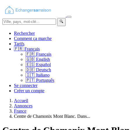
🔍
Rechercher
Comment ça marche
Tarifs
🇫🇷
Français
🇫🇷
Français
🇬🇧
English
🇪🇸
Español
🇩🇪
Deutsch
🇮🇹
Italiano
🇵🇹
Português
Se connecter
Créer un compte
Accueil
Annonces
France
Centre de Chamonix Mont Blanc. Dans...